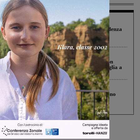
Figline Incisa Valdarno
1 Agosto 2026
Piscina di Figline finanziata oltre la scadenza
Pnrr, il gruppo di Fratelli d’Italia: “Un
ringraziamento al Governo”
Cronaca
3 Agosto 2026
Scomparso da una struttura di Castiglion
Fiorentino l’uomo che aveva ucciso la figlia a
Levane nel 2020
Cronaca
4 Agosto 2026
Un anno fa la strage in A1 in cui morirono
Gianni, Giulia e Franco. Lo schianto, il
processo, lo stop ai sorpassi fra tir....