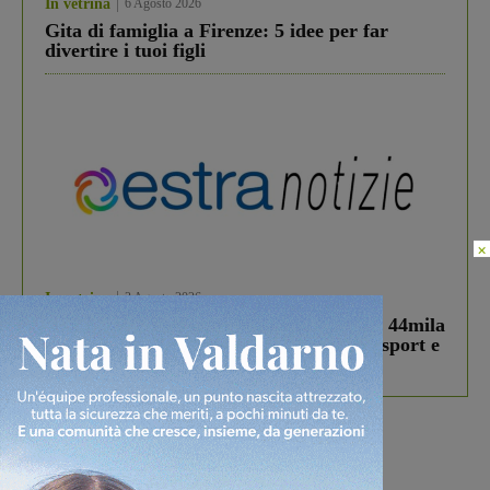
In vetrina
6 Agosto 2026
Gita di famiglia a Firenze: 5 idee per far
divertire i tuoi figli
×
In vetrina
3 Agosto 2026
Estra Notizie agosto: Smart Cities, oltre 44mila
studenti coinvolti, torna il bando per lo sport e
debutta il podcast Estrair
Più lette