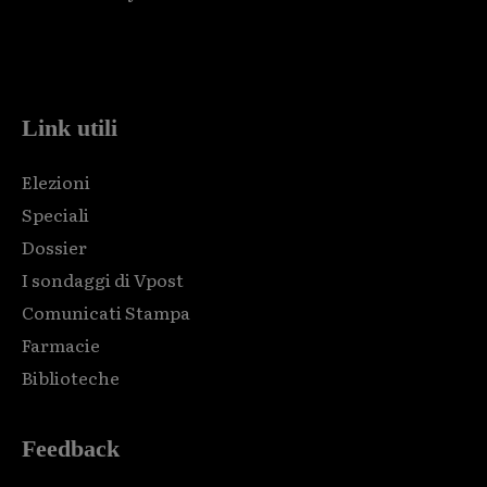
Html code here! Replace this with any non empty raw html
code and that's it.
Link utili
Elezioni
Speciali
Dossier
I sondaggi di Vpost
Comunicati Stampa
Farmacie
Biblioteche
Feedback