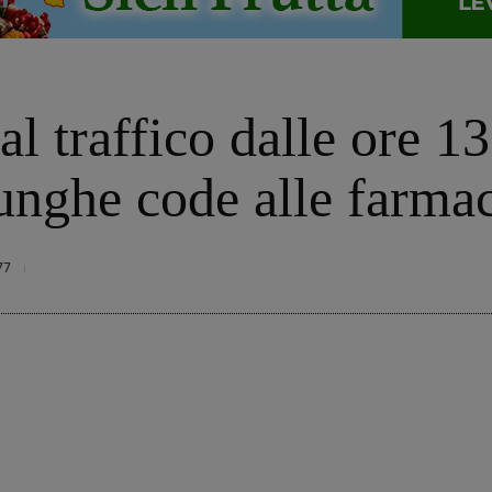
l traffico dalle ore 1
unghe code alle farma
77