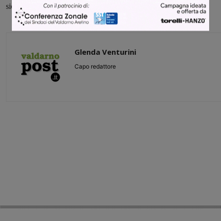
sicurezza della circolazione stradale e dei pedoni”.
Glenda Venturini
Capo redattore
Share