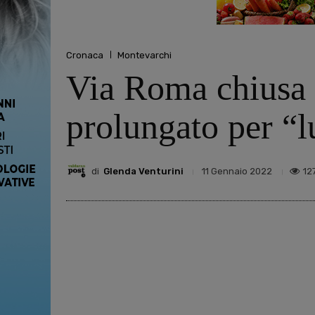
Cronaca
Montevarchi
Via Roma chiusa a
prolungato per “l
di
Glenda Venturini
12
11 Gennaio 2022