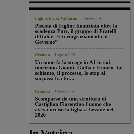
Figline Incisa Valdarno
1 Agosto 2026
Piscina di Figline finanziata oltre la
scadenza Pnrr, il gruppo di Fratelli
d’Italia: “Un ringraziamento al
Governo”
Cronaca
4 Agosto 2026
Un anno fa la strage in A1 in cui
morirono Gianni, Giulia e Franco. Lo
schianto, il processo, lo stop ai
sorpassi fra tir....
Cronaca
3 Agosto 2026
Scomparso da una struttura di
Castiglion Fiorentino l’uomo che
aveva ucciso la figlia a Levane nel
2020
In Vetrina