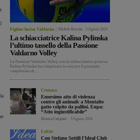
e
l
Figline Incisa Valdarno
Michele Bossini
-
5 Agosto 2026
La schiacciatrice Kalina Pylinska
l’ultimo tassello della Passione
Valdarno Volley
La Passione Valdarno Volley con la schiacciatrice polacca
Kalina Pylinska ha completato la rosa per il prossimo
campionato di...
Cronaca
la
Ennesimo atto di violenza
contro gli animali: a Montalto
gatto colpito da pallini. Enpa:
“Atto ingiustificabile”
he
Monica Campani
-
5 Agosto 2026
Calcio
Con Stefano Sottili l’Ideal Club