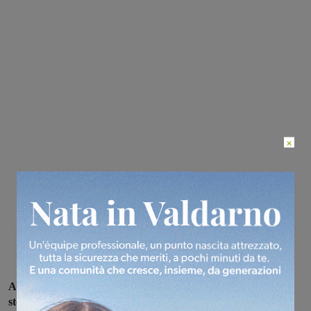
×
A Montevarchi l’apertura al traffico di via Roma, nel centro
storico, rimarrà per il momento solo fino alle ore 13
: il