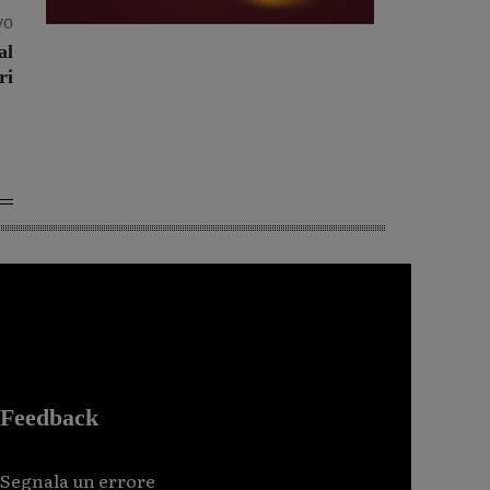
vo
al
ri
Feedback
Segnala un errore