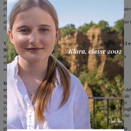
provvedimento, che era stato preso durante le festività natalizie
chiudendo così in anticipo via Roma alle auto per permettere iniziativ
e shopping anche durante i giorni feriali, viene dunque prolungato
ancora, e fino alla fine dell’emergenza sanitaria (ad oggi prevista per i
31 marzo).
Via Roma non sarà dunque percorribile dalle auto dalle ore 13 e
fino alle ore 6 del giorno successivo
: la Polizia Municipale ha
emanato al riguardo una specifica ordinanza che di fatto proroga la
regolamentazione della viabilità su via Roma come già era stata
adottata in occasione delle festività natalizie.
In questo caso però la decisione, spiega l’Amministrazione
comunale in una nota
, “è stata assunta proprio in considerazione del
ripresa dei contagi da virus Covid-19 e dalla specificità che vede tale
strada sede di farmacie a cui tanti cittadini affluiscono numerosi per
l’esecuzione di tamponi. A seguito di ciò molto spesso si creano lung
file di persone lungo i marciapiedi e anche lungo la sede stradale che
hanno spinto a mantenere la riduzione del periodo temporale
giornaliero di apertura la traffico di via Roma anche per garantire la