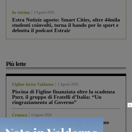
In vetrina
3 Agosto 2026
Estra Notizie agosto: Smart Cities, oltre 44mila
studenti coinvolti, torna il bando per lo sport e
debutta il podcast Estrair
Più lette
Figline Incisa Valdarno
1 Agosto 2026
Piscina di Figline finanziata oltre la scadenza
Pnrr, il gruppo di Fratelli d’Italia: “Un
ringraziamento al Governo”
×
Cronaca
4 Agosto 2026
Un anno fa la strage in A1 in cui morirono
Gianni, Giulia e Franco. Lo schianto, il