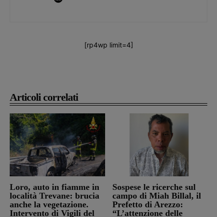
[rp4wp limit=4]
Articoli correlati
Loro, auto in fiamme in
Sospese le ricerche sul
località Trevane: brucia
campo di Miah Billal, il
anche la vegetazione.
Prefetto di Arezzo:
Intervento di Vigili del
“L’attenzione delle