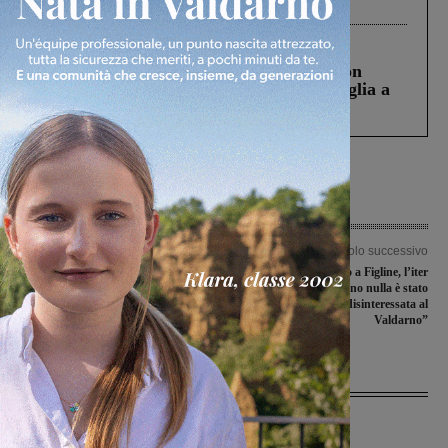
processo, lo stop ai sorpassi fra tir....
Cronaca
3 Agosto 2026
Scomparso da una struttura di Castiglion
Fiorentino l’uomo che aveva ucciso la figlia a
Levane nel 2020
Articolo precedente
Articolo successivo
Incidente sulla Poggilupi, due auto
Nuovo ponte sull’Arno a Figline, l’iter
coinvolte. Feriti liberati dai Vigili del
slitta. Tozzi: “In un anno nulla è stato
fuoco
fatto, Regione disinteressata al
Valdarno”
Ultime Notizie