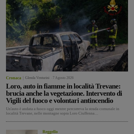
Cronaca
Glenda Venturini
-
7 Agosto 2026
Loro, auto in fiamme in località Trevane:
brucia anche la vegetazione. Intervento di
Vigili del fuoco e volontari antincendio
Un'auto è andata a fuoco oggi mentre percorreva la strada comunale in
località Trevane, nelle montagne sopra Loro Ciuffenna....
Reggello