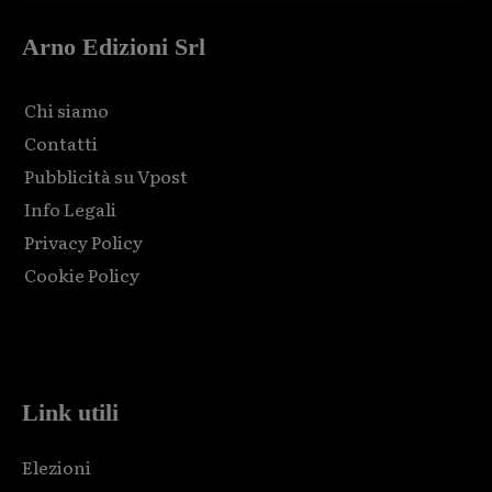
Arno Edizioni Srl
Chi siamo
Contatti
Pubblicità su Vpost
Info Legali
Privacy Policy
Cookie Policy
Html code here! Replace this with any non empty raw html
code and that's it.
Link utili
Elezioni