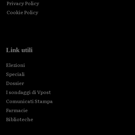
Privacy Policy
Cookie Policy
Html code here! Replace this with any non empty raw html
code and that's it.
Link utili
Elezioni
Speciali
Dossier
I sondaggi di Vpost
Comunicati Stampa
Farmacie
Biblioteche