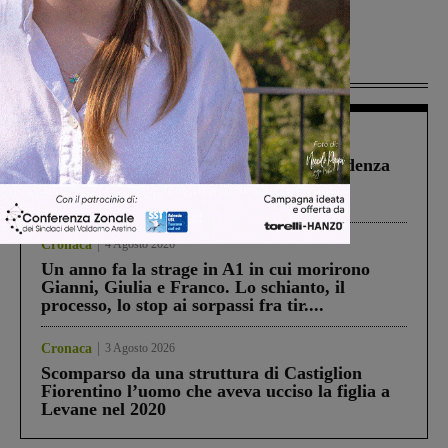
Più lette
Figline Incisa Valdarno
1 Agosto 2026
Piscina di Figline finanziata oltre la scadenza
Pnrr, il gruppo di Fratelli d’Italia: “Un
ringraziamento al Governo”
Cronaca
4 Agosto 2026
Un anno fa la strage in A1 in cui morirono
Gianni, Giulia e Franco. Lo schianto, il
processo, lo stop ai sorpassi fra tir....
Cronaca
3 Agosto 2026
Scomparso da una struttura di Castiglion
Fiorentino l’uomo che aveva ucciso la figlia a
Levane nel 2020