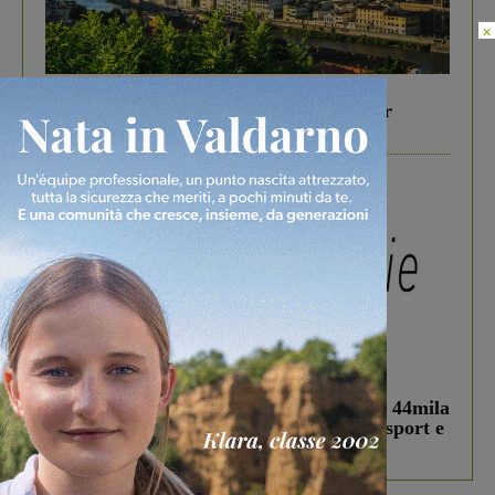
×
In vetrina
6 Agosto 2026
Gita di famiglia a Firenze: 5 idee per far
divertire i tuoi figli
In vetrina
3 Agosto 2026
Estra Notizie agosto: Smart Cities, oltre 44mila
studenti coinvolti, torna il bando per lo sport e
debutta il podcast Estrair