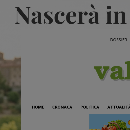
DOSSIER
HOME
CRONACA
POLITICA
ATTUALIT