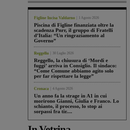
Figline Incisa Valdarno
1 Agosto 2026
Piscina di Figline finanziata oltre la
scadenza Pnrr, il gruppo di Fratelli
d’Italia: “Un ringraziamento al
Governo”
Reggello
30 Luglio 2026
Reggello, la chiusura di ‘Mordi e
fuggi’ arriva in Consiglio. Il sindaco:
“Come Comune abbiamo agito solo
per far rispettare la legge”
Cronaca
4 Agosto 2026
Un anno fa la strage in A1 in cui
morirono Gianni, Giulia e Franco. Lo
schianto, il processo, lo stop ai
sorpassi fra tir....
In Vetrina