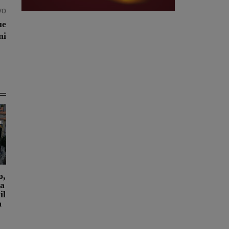
vo
ue
ni
o,
ra
il
a