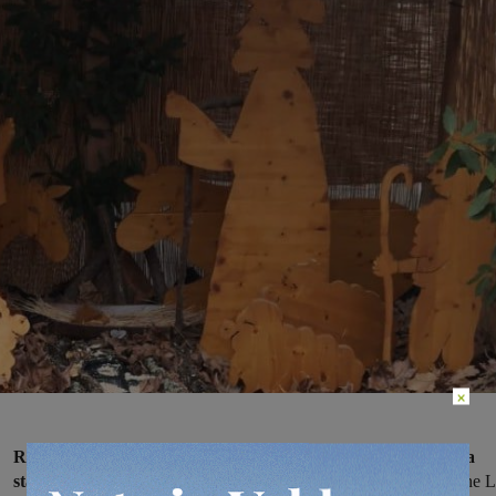
×
Rubata nel presepe del Brollo, nel comune di Figline Incisa, la
statua del Bambino Gesù.
Il presepe, realizzato dall’Associazione 