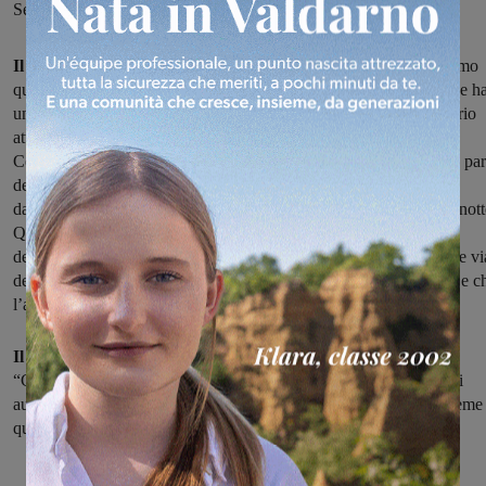
Senice, si trova in piazza Gonnelli Tassi.
Il Presidente della Consulta Enrico Venturi
: “Ritengo gravissimo
quanto accaduto stanotte. La statua del Bambino Gesù è in legno e h
uno scarso valore economico, il suo furto quindi è un vero e proprio
atto di vandalismo e di mancanza di rispetto verso tutta la nostra
Comunità. In questo ultimo periodo, come mi è stato segnalato da par
dei cittadini, è stato un po’ un susseguirsi di piccoli furti e
danneggiamenti verso ciò che in generale rimane fuori durante la nott
Questo ci spinge a chiedere un’accelerazione sul tema
dell’installazione delle telecamere per Brollo, Pian delle Macchie e vi
del Fattoio che erano state da noi richieste già per l’anno corrente e c
l’amministrazione ha programmato per il 2023.”
Il Presidente dell’Associazione La Senice Michelino Fabrizio
:
“Come Associazione siamo rammaricati per quanto è successo. Ci
auguriamo che la comunità rimanga coesa al fine di risolvere insieme
queste problematiche.”