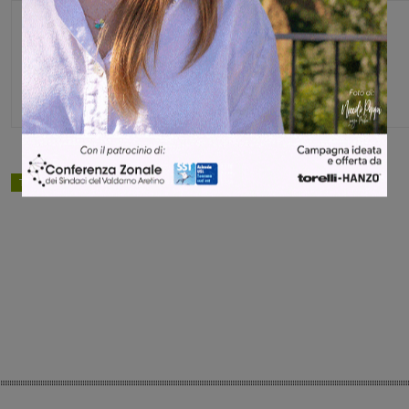
Monica Campani
Direttore
TAGS
cronaca
Share