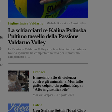
a
Figline Incisa Valdarno
Michele Bossini
-
5 Agosto 2026
La schiacciatrice Kalina Pylinska
l’ultimo tassello della Passione
te
Valdarno Volley
e.
La Passione Valdarno Volley con la schiacciatrice polacca
Kalina Pylinska ha completato la rosa per il prossimo
campionato di...
a
he
Cronaca
Ennesimo atto di violenza
contro gli animali: a Montalto
gatto colpito da pallini. Enpa:
“Atto ingiustificabile”
Monica Campani
-
5 Agosto 2026
Calcio
Con Stefano Sottili l’Ideal Club