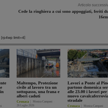
Articolo successi
Cede la ringhiera a cui sono appoggiati, feriti d
16en
[rp4wp limit=4]
ente
Maltempo, Protezione
Lavori a Ponte al Pin
ze
civile al lavoro tra un
partono domenica se
in
sottopasso, una frana e
alle 23.00 i lavori per 
alberi caduti
nuovo cavalcaferrovi
stradale
Cronaca
Monica Campani
-
26 Luglio 2026
ni
-
Cronaca
Monica Campani
-