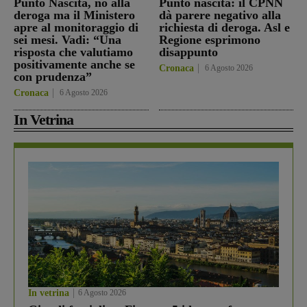
Punto Nascita, no alla
Punto nascita: il CPNN
deroga ma il Ministero
dà parere negativo alla
apre al monitoraggio di
richiesta di deroga. Asl e
sei mesi. Vadi: “Una
Regione esprimono
risposta che valutiamo
disappunto
positivamente anche se
Cronaca
6 Agosto 2026
con prudenza”
Cronaca
6 Agosto 2026
In Vetrina
In vetrina
6 Agosto 2026