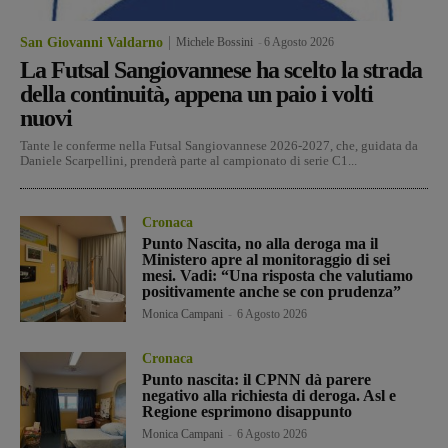
San Giovanni Valdarno
Michele Bossini
-
6 Agosto 2026
La Futsal Sangiovannese ha scelto la strada
della continuità, appena un paio i volti
nuovi
Tante le conferme nella Futsal Sangiovannese 2026-2027, che, guidata da
Daniele Scarpellini, prenderà parte al campionato di serie C1...
Cronaca
Punto Nascita, no alla deroga ma il
Ministero apre al monitoraggio di sei
mesi. Vadi: “Una risposta che valutiamo
positivamente anche se con prudenza”
Monica Campani
-
6 Agosto 2026
Cronaca
Punto nascita: il CPNN dà parere
negativo alla richiesta di deroga. Asl e
Regione esprimono disappunto
Monica Campani
-
6 Agosto 2026