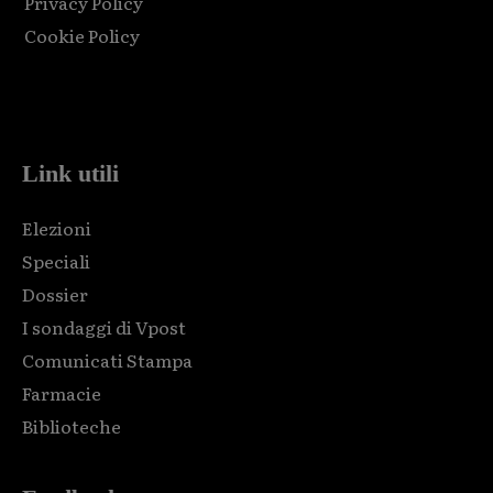
Privacy Policy
Cookie Policy
Html code here! Replace this with any non empty raw html
code and that's it.
Link utili
Elezioni
Speciali
Dossier
I sondaggi di Vpost
Comunicati Stampa
Farmacie
Biblioteche