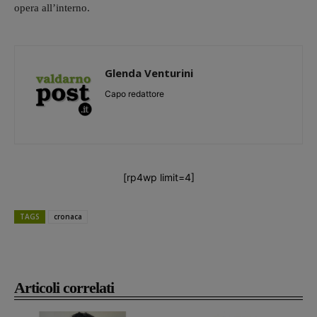
opera all’interno.
Glenda Venturini
Capo redattore
[rp4wp limit=4]
TAGS
cronaca
Articoli correlati