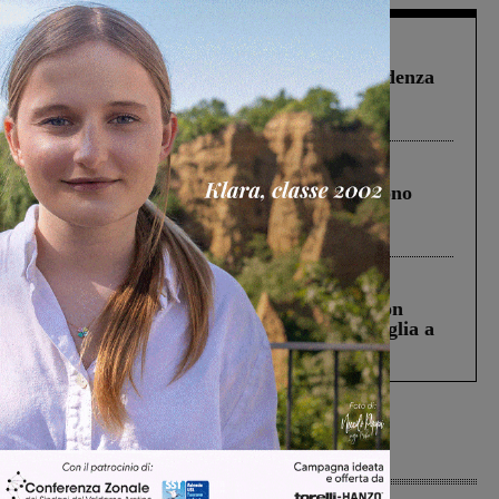
Figline Incisa Valdarno
1 Agosto 2026
Piscina di Figline finanziata oltre la scadenza
Pnrr, il gruppo di Fratelli d’Italia: “Un
ringraziamento al Governo”
Cronaca
4 Agosto 2026
Un anno fa la strage in A1 in cui morirono
Gianni, Giulia e Franco. Lo schianto, il
processo, lo stop ai sorpassi fra tir....
Cronaca
3 Agosto 2026
Scomparso da una struttura di Castiglion
Fiorentino l’uomo che aveva ucciso la figlia a
Levane nel 2020