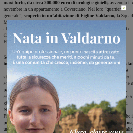
maxi furto, da circa 200.000 euro di orologi e gioielli,
avvenuto il 
×
novembre in un appartamento a Coverciano. Nel loro “quartier
generale”,
scoperto in un’abitazione di Figline Valdarno,
la Squad
Mobile ha recuperato gran parte della refurtiva, oltre al bottino di
almeno due analoghi colpi, messi recentemente a segno tra Novoli e
Coverciano. Il fermo è stato convalidato dal Gip del Tribunale di
Firenze su richiesta della Procura della Repubblica.
Secondo quanto ricostruito dalla Squadra Mobile di Firenze
ad
incastrare l’uomo di 29 anni e la connazionale di 31, sarebbe sta
– tra le altre cose – la videosorveglianza del condominio dove è
stato messo a segno il furto.
Le immagini hanno indirizzato subito i
sospetti degli inquirenti verso due persone immortalate nell’androne d
palazzo preso di mira dai ladri: nei loro confronti sono così partite,
senza sosta, serrate ricerche in tutta la città e provincia. Questo fino a
giovedì scorso quando gli agenti hanno rintracciato la donna in via
Nazionale a Firenze. E’ stata seguita fino ad un appartamento di
Figline dove all’alba è scattato il blitz della polizia: all’interno anche i
presunto complice del furto di Coverciano, oltre ad una terza persona
un 37enne, subito arrestato perchè rientrato clandestinamente in Italia