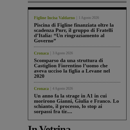
Figline Incisa Valdarno
1 Agosto 2026
Piscina di Figline finanziata oltre la
scadenza Pnrr, il gruppo di Fratelli
d’Italia: “Un ringraziamento al
Governo”
Cronaca
3 Agosto 2026
Scomparso da una struttura di
Castiglion Fiorentino l’uomo che
aveva ucciso la figlia a Levane nel
2020
Cronaca
4 Agosto 2026
Un anno fa la strage in A1 in cui
morirono Gianni, Giulia e Franco. Lo
schianto, il processo, lo stop ai
sorpassi fra tir....
In Vetrina