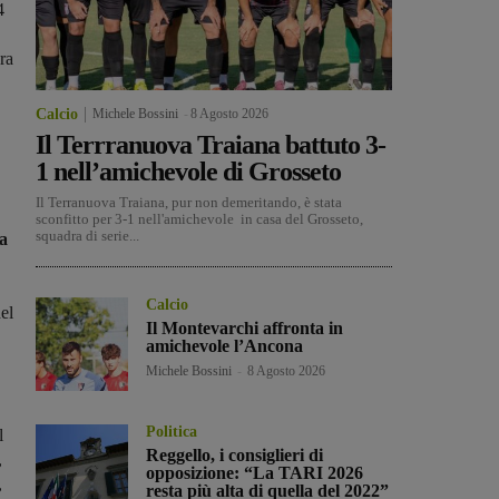
4
ra
Calcio
Michele Bossini
-
8 Agosto 2026
Il Terrranuova Traiana battuto 3-
1 nell’amichevole di Grosseto
Il Terranuova Traiana, pur non demeritando, è stata
sconfitto per 3-1 nell'amichevole in casa del Grosseto,
squadra di serie...
ta
Calcio
el
Il Montevarchi affronta in
amichevole l’Ancona
Michele Bossini
-
8 Agosto 2026
Politica
l
Reggello, i consiglieri di
,
opposizione: “La TARI 2026
,
resta più alta di quella del 2022”