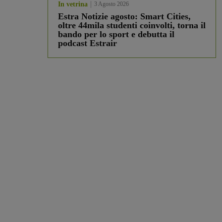
In vetrina
3 Agosto 2026
Estra Notizie agosto: Smart Cities,
oltre 44mila studenti coinvolti, torna il
bando per lo sport e debutta il
podcast Estrair