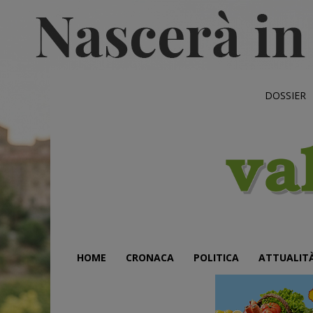
DOSSIER
HOME
CRONACA
POLITICA
ATTUALIT