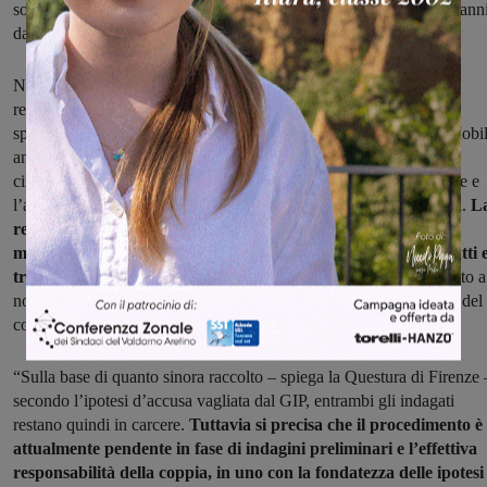
sotto un altro nome, dopo essere stato espulso per almeno cinque ann
dal nostro Paese.
Nell’appartamento dei tre georgiani la polizia ha trovato diversa
refurtiva, in gran parte riconducibile al furto di Coverciano, nello
specifico orologi e monili. Tra le cose recuperate dalla Squadra Mobil
anche un paio di computer risultati anch’essi rubati, ma in diverse
circostanze: uno sempre in zona Coverciano, lo stesso 4 novembre e
l’altro trafugato invece a fine agosto da un appartamento a Novoli.
L
refurtiva era sparsa per tutta casa e per questo motivo al
momento sono stati denunciati per ricettazione in concorso tutti 
tre gli inquilini. Sono stati
ricostruiti anche i movimenti di un’auto a
noleggio, a bordo della quale si sarebbero spostati i due, il giorno del
colpo da 200.000 euro.
“Sulla base di quanto sinora raccolto – spiega la Questura di Firenze 
secondo l’ipotesi d’accusa vagliata dal GIP, entrambi gli indagati
restano quindi in carcere.
Tuttavia si precisa che il procedimento è
attualmente pendente in fase di indagini preliminari e l’effettiva
responsabilità della coppia, in uno con la fondatezza delle ipotesi