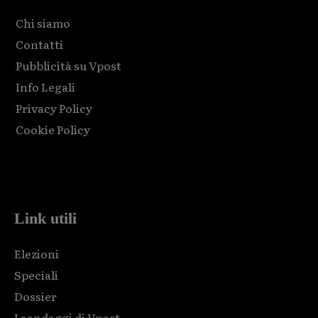
Chi siamo
Contatti
Pubblicità su Vpost
Info Legali
Privacy Policy
Cookie Policy
Html code here! Replace this with any non empty raw html
code and that's it.
Link utili
Elezioni
Speciali
Dossier
I sondaggi di Vpost