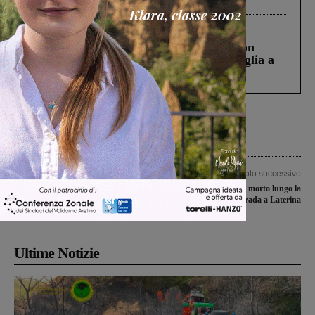
Cronaca
3 Agosto 2026
Scomparso da una struttura di Castiglion
Fiorentino l’uomo che aveva ucciso la figlia a
Levane nel 2020
Articolo precedente
Articolo successivo
Il menù delle valdarnesi di Prima e
Novantenne trovato morto lungo la
Seconda categoria nel primo turno
strada a Laterina
targato “febbraio”
Ultime Notizie