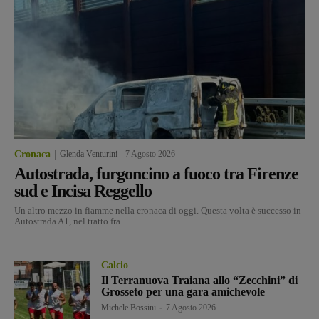
Cronaca
Glenda Venturini
-
7 Agosto 2026
Autostrada, furgoncino a fuoco tra Firenze
sud e Incisa Reggello
Un altro mezzo in fiamme nella cronaca di oggi. Questa volta è successo in
Autostrada A1, nel tratto fra...
Calcio
Il Terranuova Traiana allo “Zecchini” di
Grosseto per una gara amichevole
Michele Bossini
-
7 Agosto 2026