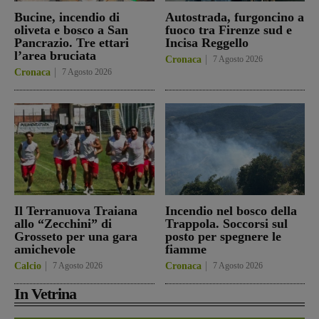
Bucine, incendio di
Autostrada, furgoncino a
oliveta e bosco a San
fuoco tra Firenze sud e
Pancrazio. Tre ettari
Incisa Reggello
l’area bruciata
Cronaca
7 Agosto 2026
Cronaca
7 Agosto 2026
Il Terranuova Traiana
Incendio nel bosco della
allo “Zecchini” di
Trappola. Soccorsi sul
Grosseto per una gara
posto per spegnere le
amichevole
fiamme
Calcio
7 Agosto 2026
Cronaca
7 Agosto 2026
In Vetrina