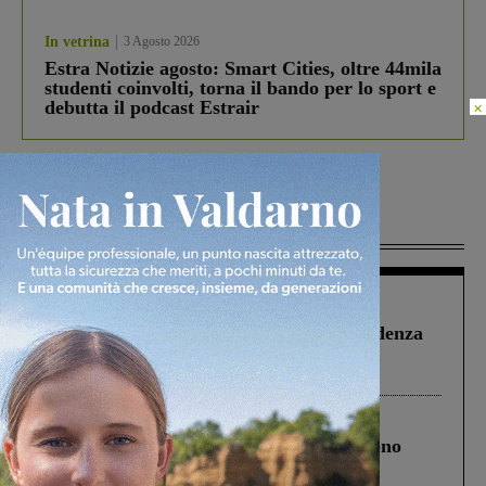
In vetrina
3 Agosto 2026
Estra Notizie agosto: Smart Cities, oltre 44mila
studenti coinvolti, torna il bando per lo sport e
debutta il podcast Estrair
×
Più lette
Figline Incisa Valdarno
1 Agosto 2026
Piscina di Figline finanziata oltre la scadenza
Pnrr, il gruppo di Fratelli d’Italia: “Un
ringraziamento al Governo”
Cronaca
4 Agosto 2026
Un anno fa la strage in A1 in cui morirono
Gianni, Giulia e Franco. Lo schianto, il
processo, lo stop ai sorpassi fra tir....