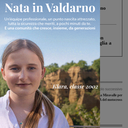
Cronaca
4 Agosto 2026
Un anno fa la strage in A1 in cui morirono
Gianni, Giulia e Franco. Lo schianto, il
processo, lo stop ai sorpassi fra tir....
Cronaca
3 Agosto 2026
Scomparso da una struttura di Castiglion
Fiorentino l’uomo che aveva ucciso la figlia a
Levane nel 2020
Articolo precedente
Articolo successivo
Elezioni di Figline Incisa, il Ministro
Quattromila presenze a Miravalle per
Abodi in vista all’impianto sportivo di
la serie A del motocross
Matassino
Ultime Notizie