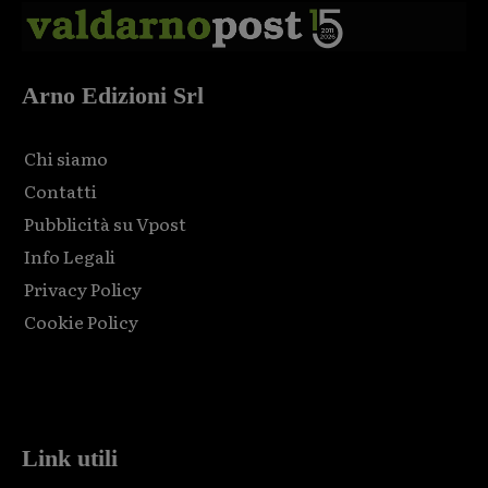
Arno Edizioni Srl
Chi siamo
Contatti
Pubblicità su Vpost
Info Legali
Privacy Policy
Cookie Policy
Html code here! Replace this with any non empty raw html
code and that's it.
Link utili