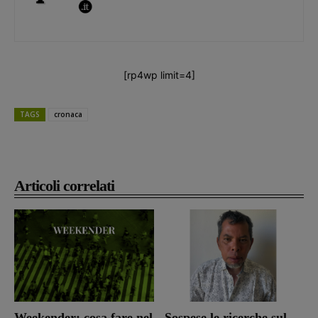
[rp4wp limit=4]
TAGS
cronaca
Articoli correlati
Weekender: cosa fare nel
Sospese le ricerche sul