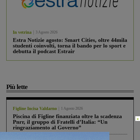
In vetrina
3 Agosto 2026
Estra Notizie agosto: Smart Cities, oltre 44mila
studenti coinvolti, torna il bando per lo sport e
debutta il podcast Estrair
Più lette
Figline Incisa Valdarno
1 Agosto 2026
Piscina di Figline finanziata oltre la scadenza
×
Pnrr, il gruppo di Fratelli d’Italia: “Un
ringraziamento al Governo”