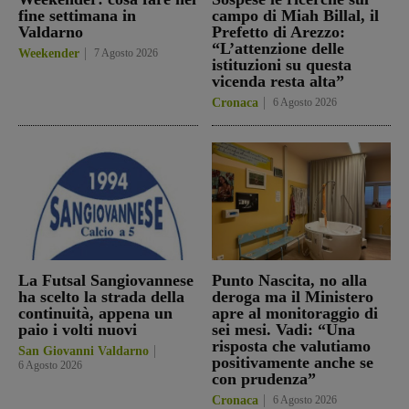
fine settimana in
campo di Miah Billal, il
Valdarno
Prefetto di Arezzo:
“L’attenzione delle
Weekender
7 Agosto 2026
istituzioni su questa
vicenda resta alta”
Cronaca
6 Agosto 2026
La Futsal Sangiovannese
Punto Nascita, no alla
ha scelto la strada della
deroga ma il Ministero
continuità, appena un
apre al monitoraggio di
paio i volti nuovi
sei mesi. Vadi: “Una
risposta che valutiamo
San Giovanni Valdarno
positivamente anche se
6 Agosto 2026
con prudenza”
Cronaca
6 Agosto 2026