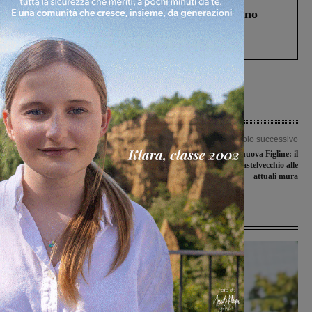
Un anno fa la strage in A1 in cui morirono
Gianni, Giulia e Franco. Lo schianto, il
processo, lo stop ai sorpassi fra tir....
Articolo precedente
Articolo successivo
Futsal Sangiovannese sul velluto
Dalla vecchia alla nuova Figline: il
contro la Aposa Bologna
ruolo della pietra da Castelvecchio alle
attuali mura
Ultime Notizie