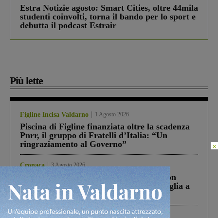
Estra Notizie agosto: Smart Cities, oltre 44mila
studenti coinvolti, torna il bando per lo sport e
debutta il podcast Estrair
Più lette
Figline Incisa Valdarno
1 Agosto 2026
Piscina di Figline finanziata oltre la scadenza
Pnrr, il gruppo di Fratelli d’Italia: “Un
ringraziamento al Governo”
×
Cronaca
3 Agosto 2026
Scomparso da una struttura di Castiglion
Fiorentino l’uomo che aveva ucciso la figlia a
Levane nel 2020
Cronaca
4 Agosto 2026