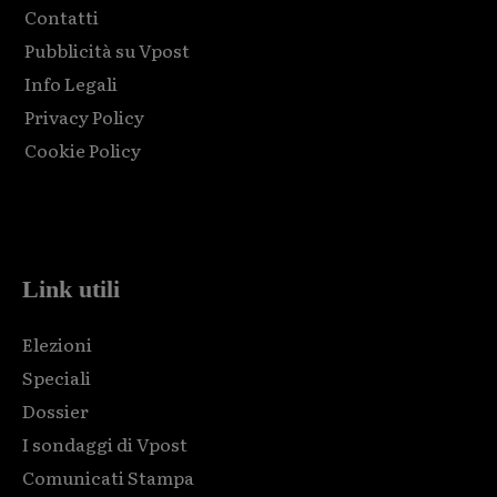
Contatti
Pubblicità su Vpost
Info Legali
Privacy Policy
Cookie Policy
Html code here! Replace this with any non empty raw html
code and that's it.
Link utili
Elezioni
Speciali
Dossier
I sondaggi di Vpost
Comunicati Stampa