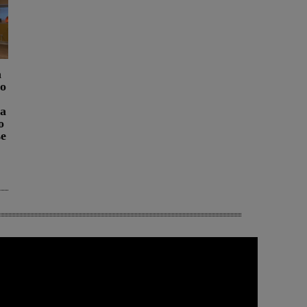
a
ro
na
o
se