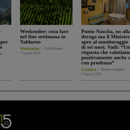
o
Weekender: cosa fare
Punto Nascita, no all
nel fine settimana in
deroga ma il Ministe
 per
Valdarno
apre al monitoraggio
e
di sei mesi. Vadi: “U
Weekender
Giulia Mauro
-
risposta che valutiam
7 Agosto 2026
ni
-
positivamente anche 
con prudenza”
Cronaca
Monica Campani
-
6 Agosto 2026