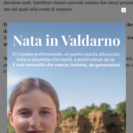
direzione nord. Sarebbero rimasti coinvolti soltanto due mezzi pesanti
uno dei quali sulla corsia di sorpasso.
×
Da chiarire l’esatta dinamica dell’accaduto: ricordiamo però che
da lunedì 3 novembre è entrato in vigore
sul tratto fra Incisa
Reggello e Chiusi, in entrambe le direzioni,
il divieto di sorpasso tr
mezzi pesanti.
Sul posto sono intervenuti gli agenti di Polizia stradale,
i soccorsi, 
personale di Autostrade. In direzione nord si sono formate code fino 
8 chilometri. Il traffico è ripartito regolarmente solo dopo le 17.30.
Glenda Venturini
Capo redattore