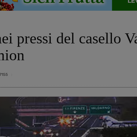
ei pressi del casello V
mion
7155