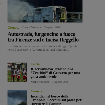
,
Cronaca
Glenda Venturini
-
7 Agosto 2026
a
Autostrada, furgoncino a fuoco
tra Firenze sud e Incisa Reggello
il
Un altro mezzo in fiamme nella cronaca di oggi. Questa
volta è successo in Autostrada A1, nel tratto fra...
a
Calcio
Il Terranuova Traiana allo
“Zecchini” di Grosseto per una
gara amichevole
Michele Bossini
-
7 Agosto 2026
Cronaca
Incendio nel bosco della
Trappola. Soccorsi sul posto per
spegnere le fiamme