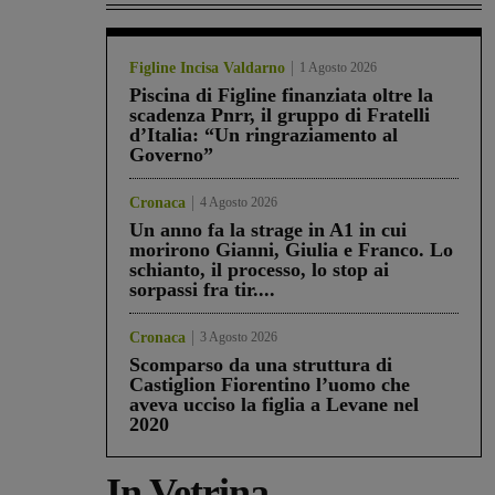
Figline Incisa Valdarno
1 Agosto 2026
Piscina di Figline finanziata oltre la
scadenza Pnrr, il gruppo di Fratelli
d’Italia: “Un ringraziamento al
Governo”
Cronaca
4 Agosto 2026
Un anno fa la strage in A1 in cui
morirono Gianni, Giulia e Franco. Lo
schianto, il processo, lo stop ai
sorpassi fra tir....
Cronaca
3 Agosto 2026
Scomparso da una struttura di
Castiglion Fiorentino l’uomo che
aveva ucciso la figlia a Levane nel
2020
In Vetrina