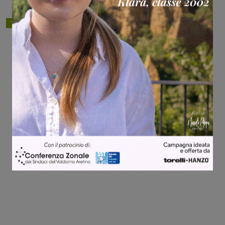
TAGS
a1
autostrada
cronaca
valdarno
Share