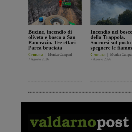
Bucine, incendio di
Incendio nel bosc
oliveta e bosco a San
della Trappola.
Pancrazio. Tre ettari
Soccorsi sul posto
l’area bruciata
spegnere le fiamm
Cronaca
Monica Campani
-
Cronaca
Monica Campa
7 Agosto 2026
7 Agosto 2026