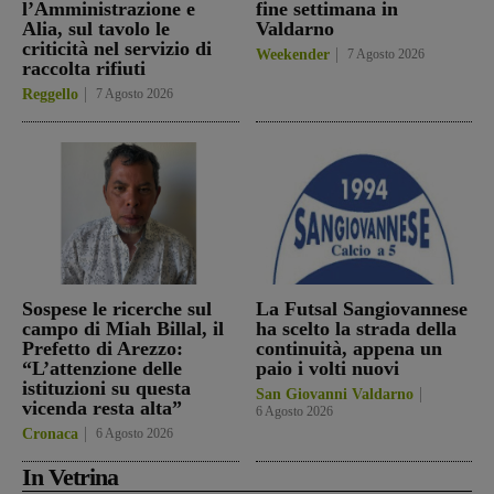
l’Amministrazione e
fine settimana in
Alia, sul tavolo le
Valdarno
criticità nel servizio di
Weekender
7 Agosto 2026
raccolta rifiuti
Reggello
7 Agosto 2026
Sospese le ricerche sul
La Futsal Sangiovannese
campo di Miah Billal, il
ha scelto la strada della
Prefetto di Arezzo:
continuità, appena un
“L’attenzione delle
paio i volti nuovi
istituzioni su questa
San Giovanni Valdarno
vicenda resta alta”
6 Agosto 2026
Cronaca
6 Agosto 2026
In Vetrina