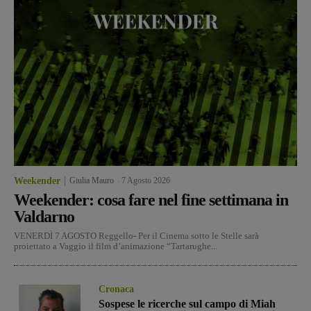
Weekender
Giulia Mauro
-
7 Agosto 2026
Weekender: cosa fare nel fine settimana in
Valdarno
VENERDÌ 7 AGOSTO Reggello- Per il Cinema sotto le Stelle sarà
proiettato a Vaggio il film d’animazione “Tartarughe...
Cronaca
Sospese le ricerche sul campo di Miah