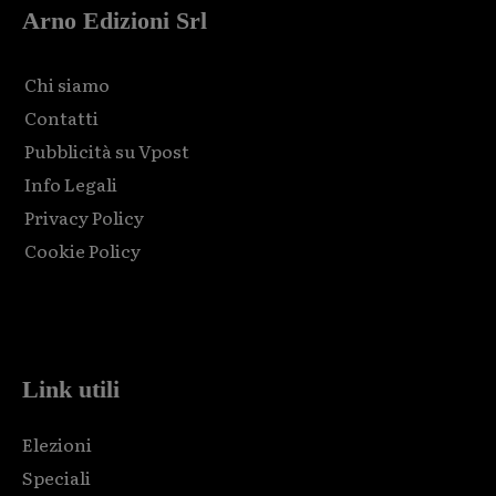
Arno Edizioni Srl
Chi siamo
Contatti
Pubblicità su Vpost
Info Legali
Privacy Policy
Cookie Policy
Html code here! Replace this with any non empty raw html
code and that's it.
Link utili
Elezioni
Speciali