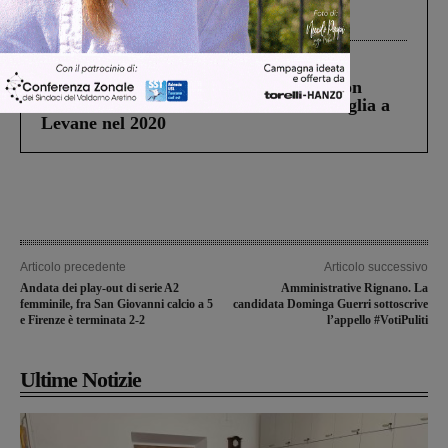
Gianni, Giulia e Franco. Lo schianto, il
processo, lo stop ai sorpassi fra tir....
Cronaca
3 Agosto 2026
Scomparso da una struttura di Castiglion
Fiorentino l’uomo che aveva ucciso la figlia a
Levane nel 2020
Articolo precedente
Articolo successivo
Andata dei play-out di serie A2
Amministrative Rignano. La
femminile, fra San Giovanni calcio a 5
candidata Dominga Guerri sottoscrive
e Firenze è terminata 2-2
l’appello #VotiPuliti
Ultime Notizie