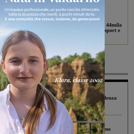
In vetrina
3 Agosto 2026
Estra Notizie agosto: Smart Cities, oltre 44mila
studenti coinvolti, torna il bando per lo sport e
debutta il podcast Estrair
Più lette
Figline Incisa Valdarno
1 Agosto 2026
Piscina di Figline finanziata oltre la scadenza
Pnrr, il gruppo di Fratelli d’Italia: “Un
ringraziamento al Governo”
Cronaca
4 Agosto 2026
Un anno fa la strage in A1 in cui morirono