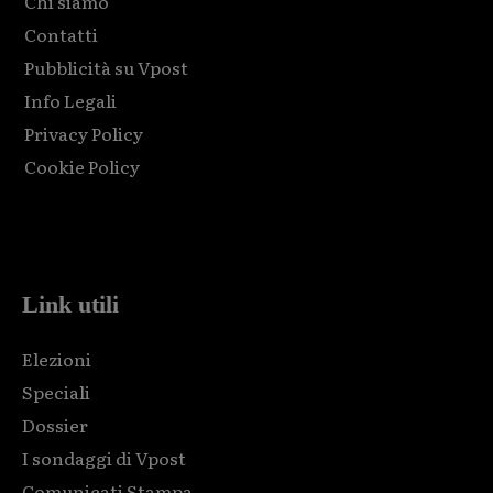
Chi siamo
Contatti
Pubblicità su Vpost
Info Legali
Privacy Policy
Cookie Policy
Html code here! Replace this with any non empty raw html
code and that's it.
Link utili
Elezioni
Speciali
Dossier
I sondaggi di Vpost
Comunicati Stampa