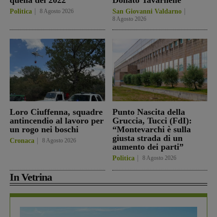
Politica
8 Agosto 2026
San Giovanni Valdarno
8 Agosto 2026
Loro Ciuffenna, squadre
Punto Nascita della
antincendio al lavoro per
Gruccia, Tucci (FdI):
un rogo nei boschi
“Montevarchi è sulla
giusta strada di un
Cronaca
8 Agosto 2026
aumento dei parti”
Politica
8 Agosto 2026
In Vetrina