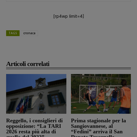
[rp4wp limit=4]
TAGS
cronaca
Articoli correlati
Reggello, i consiglieri di
Prima stagionale per la
opposizione: “La TARI
Sangiovannese, al
2026 resta più alta di
“Fedini” arriva il San
quella del 2022”
Donato Tavarnelle