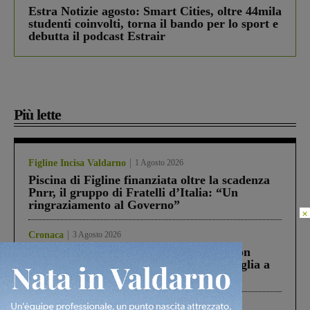
Estra Notizie agosto: Smart Cities, oltre 44mila
studenti coinvolti, torna il bando per lo sport e
debutta il podcast Estrair
Più lette
Figline Incisa Valdarno
1 Agosto 2026
Piscina di Figline finanziata oltre la scadenza
Pnrr, il gruppo di Fratelli d’Italia: “Un
ringraziamento al Governo”
×
Cronaca
3 Agosto 2026
Scomparso da una struttura di Castiglion
Fiorentino l’uomo che aveva ucciso la figlia a
Levane nel 2020
Cronaca
4 Agosto 2026