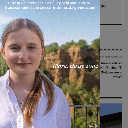
Un anno fa la strage in A1 in cui morirono
Gianni, Giulia e Franco. Lo schianto, il
processo, lo stop ai sorpassi fra tir....
Articolo precedente
Articolo successivo
Palazzetto di Reggello, dopo il crollo
Rotatoria di Levane, Chiassai attacca
messa in sicurezza l’area. Riaperte al
Regione e Comune di Bucine: “Il
pubblico le altre strutture
finanziamento slitta al 2024, un rinvio
grave”
Ultime Notizie