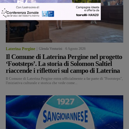
Laterina Pergine
Glenda Venturini
-
6 Agosto 2026
Il Comune di Laterina Pergine nel progetto
‘Footsteps’. La storia di Solomon Saltiel
riaccende i riflettori sul campo di Laterina
Il Comune di Laterina Pergine entra ufficialmente a far parte di "Footsteps",
l'iniziativa culturale e storica che vede come...