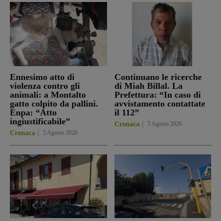
Ennesimo atto di
Continuano le ricerche
violenza contro gli
di Miah Billal. La
animali: a Montalto
Prefettura: “In caso di
gatto colpito da pallini.
avvistamento contattate
Enpa: “Atto
il 112”
ingiustificabile”
Cronaca
5 Agosto 2026
Cronaca
5 Agosto 2026