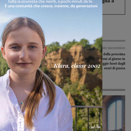
Fiorentino l’uomo che aveva ucciso la figlia a
Levane nel 2020
Articolo precedente
Articolo successivo
Covid-19, un nuovo caso a San
Terre della Tav, dalla prossima
Giovanni, 3 a Figline Incisa
settimana due treni al giorno in
Valdarno. Il passaggio fuori dagli
orari di punta
Ultime Notizie