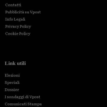
Contatti
Pubblicità su Vpost
Info Legali
Privacy Policy
Cookie Policy
Html code here! Replace this with any non empty raw html
code and that's it.
Link utili
Elezioni
Speciali
Dossier
I sondaggi di Vpost
Comunicati Stampa