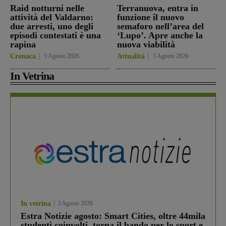
Raid notturni nelle
Terranuova, entra in
attività del Valdarno:
funzione il nuovo
due arresti, uno degli
semaforo nell’area del
episodi contestati è una
‘Lupo’. Apre anche la
rapina
nuova viabilità
Cronaca
5 Agosto 2026
Attualità
5 Agosto 2026
In Vetrina
In vetrina
3 Agosto 2026
Estra Notizie agosto: Smart Cities, oltre 44mila
studenti coinvolti, torna il bando per lo sport e