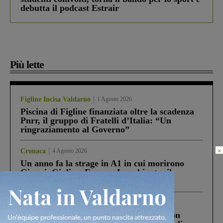
debutta il podcast Estrair
Più lette
Figline Incisa Valdarno
1 Agosto 2026
Piscina di Figline finanziata oltre la scadenza
Pnrr, il gruppo di Fratelli d’Italia: “Un
ringraziamento al Governo”
×
Cronaca
4 Agosto 2026
Un anno fa la strage in A1 in cui morirono
Gianni, Giulia e Franco. Lo schianto, il
processo, lo stop ai sorpassi fra tir....
Cronaca
3 Agosto 2026
Scomparso da una struttura di Castiglion