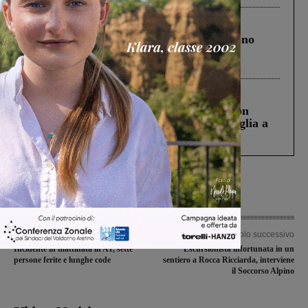
Cronaca
4 Agosto 2026
Un anno fa la strage in A1 in cui morirono
Gianni, Giulia e Franco. Lo schianto, il
processo, lo stop ai sorpassi fra tir....
Cronaca
3 Agosto 2026
Scomparso da una struttura di Castiglion
Fiorentino l’uomo che aveva ucciso la figlia a
Levane nel 2020
Articolo precedente
Articolo successivo
Incidente in mattinata in A1, sette
Escursionista infortunata in un
persone ferite e lunghe code
sentiero a Rocca Ricciarda, interviene
il Soccorso Alpino