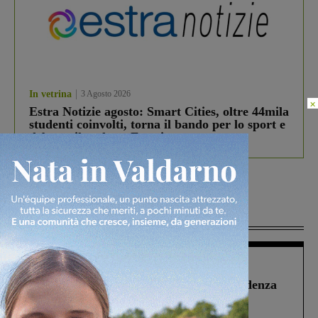
In vetrina
3 Agosto 2026
×
Estra Notizie agosto: Smart Cities, oltre 44mila
studenti coinvolti, torna il bando per lo sport e
debutta il podcast Estrair
Più lette
Figline Incisa Valdarno
1 Agosto 2026
Piscina di Figline finanziata oltre la scadenza
Pnrr, il gruppo di Fratelli d’Italia: “Un
ringraziamento al Governo”