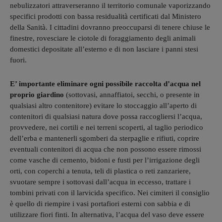
nebulizzatori attraverseranno il territorio comunale vaporizzando
specifici prodotti con bassa residualità certificati dal Ministero
della Sanità. I cittadini dovranno preoccuparsi di tenere chiuse le
finestre, rovesciare le ciotole di foraggiamento degli animali
domestici depositate all’esterno e di non lasciare i panni stesi
fuori.
E’ importante eliminare ogni possibile raccolta d’acqua nel
proprio giardino
(sottovasi, annaffiatoi, secchi, o presente in
qualsiasi altro contenitore) evitare lo stoccaggio all’aperto di
contenitori di qualsiasi natura dove possa raccogliersi l’acqua,
provvedere, nei cortili e nei terreni scoperti, al taglio periodico
dell’erba e mantenerli sgomberi da sterpaglie e rifiuti, coprire
eventuali contenitori di acqua che non possono essere rimossi
come vasche di cemento, bidoni e fusti per l’irrigazione degli
orti, con coperchi a tenuta, teli di plastica o reti zanzariere,
svuotare sempre i sottovasi dall’acqua in eccesso, trattare i
tombini privati con il larvicida specifico. Nei cimiteri il consiglio
è quello di riempire i vasi portafiori esterni con sabbia e di
utilizzare fiori finti. In alternativa, l’acqua del vaso deve essere