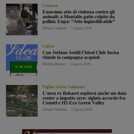
Cronaca
Ennesimo atto di violenza contro gli
animali: a Montalto gatto colpito da
pallini. Enpa: “Atto ingiustificabile”
Monica Campani
-
5 Agosto 2026
Calcio
Con Stefano Sottili l’Ideal Club Incisa
chiude la campagna acquisti
Michele Bossini
-
5 Agosto 2026
Figline Incisa Valdarno
L’area ex Bekaert ospiterà anche un data
center a impatto zero: siglato accordo fra
Comtel e H2-Era Green Valley
Glenda Venturini
-
5 Agosto 2026