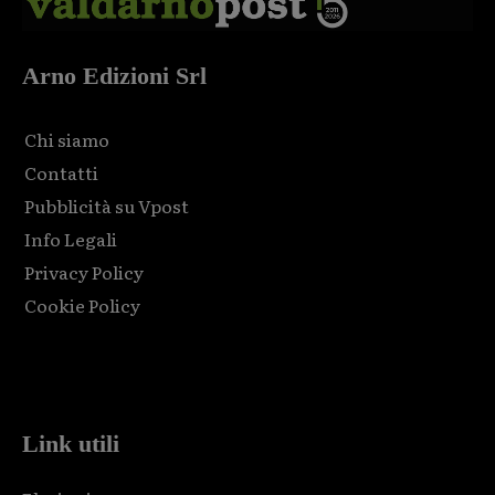
Arno Edizioni Srl
Chi siamo
Contatti
Pubblicità su Vpost
Info Legali
Privacy Policy
Cookie Policy
Html code here! Replace this with any non empty raw html
code and that's it.
Link utili