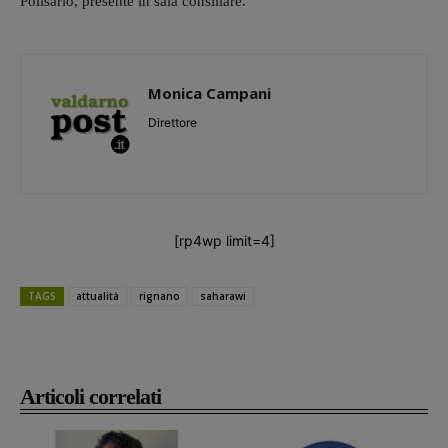
Polisario, presente in sala consiliare.
Monica Campani
Direttore
[rp4wp limit=4]
TAGS
attualità
rignano
saharawi
Articoli correlati