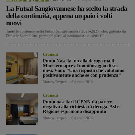
San Giovanni Valdarno
La Futsal Sangiovannese ha scelto la strada
della continuità, appena un paio i volti
nuovi
Tante le conferme nella Futsal Sangiovannese 2026-2027, che, guidata da
Daniele Scarpellini, prenderà parte al campionato di serie C1...
Cronaca
Punto Nascita, no alla deroga ma il
Ministero apre al monitoraggio di sei
mesi. Vadi: “Una risposta che valutiamo
positivamente anche se con prudenza”
Monica Campani
-
6 Agosto 2026
Cronaca
Punto nascita: il CPNN dà parere
negativo alla richiesta di deroga. Asl e
Regione esprimono disappunto
Monica Campani
-
6 Agosto 2026