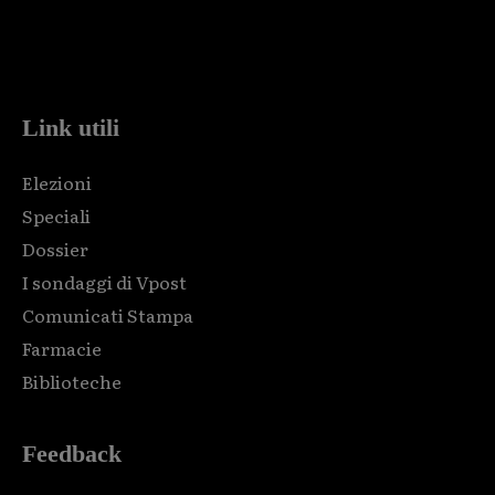
Html code here! Replace this with any non empty raw html
code and that's it.
Link utili
Elezioni
Speciali
Dossier
I sondaggi di Vpost
Comunicati Stampa
Farmacie
Biblioteche
Feedback