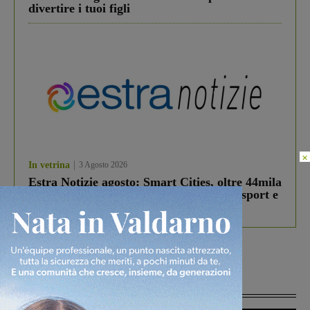
divertire i tuoi figli
×
In vetrina
3 Agosto 2026
Estra Notizie agosto: Smart Cities, oltre 44mila
studenti coinvolti, torna il bando per lo sport e
debutta il podcast Estrair
Più lette