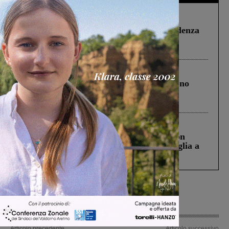
Figline Incisa Valdarno
1 Agosto 2026
Piscina di Figline finanziata oltre la scadenza
Pnrr, il gruppo di Fratelli d’Italia: “Un
ringraziamento al Governo”
Cronaca
4 Agosto 2026
Un anno fa la strage in A1 in cui morirono
Gianni, Giulia e Franco. Lo schianto, il
processo, lo stop ai sorpassi fra tir....
Cronaca
3 Agosto 2026
Scomparso da una struttura di Castiglion
Fiorentino l’uomo che aveva ucciso la figlia a
Levane nel 2020
Articolo precedente
Articolo successivo