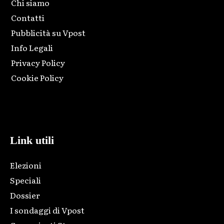
Chi siamo
Contatti
Pubblicità su Vpost
Info Legali
Privacy Policy
Cookie Policy
Html code here! Replace this with any non empty raw html
code and that's it.
Link utili
Elezioni
Speciali
Dossier
I sondaggi di Vpost