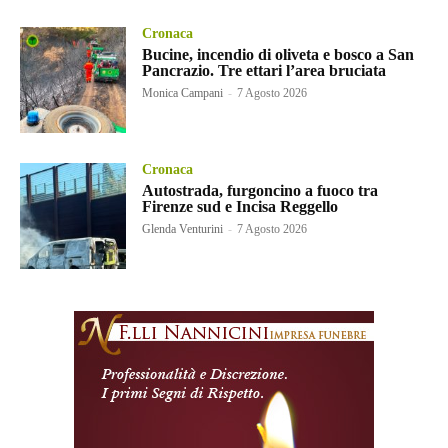
Cronaca
Bucine, incendio di oliveta e bosco a San
Pancrazio. Tre ettari l’area bruciata
Monica Campani
-
7 Agosto 2026
Cronaca
Autostrada, furgoncino a fuoco tra
Firenze sud e Incisa Reggello
Glenda Venturini
-
7 Agosto 2026