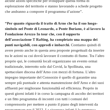
alcune azioni specifiche per sviluppare questa forma di
esplorazione del territorio e stanno lavorando a schede progetto
che andranno a comporre il programma d’azione”.
“Per quanto riguarda il tratto di Arno che ha il suo luogo-
simbolo nel Ponte di Leonardo, a Ponte Buriano, è al lavoro la
Fondazione Arezzo In tour che, con il supporto
dell’associazione T Rafting, ha completato una mappa dei
punti navigabili, con approdi e imbarchi.
Contiamo quindi di
avere presto anche in questa area proposte progettuali da inserire
tra le azioni su cui dovrà lavorare il contratto di fiume. Tra l’altro
proprio qui, le comunità locali organizzano un evento ormai
tradizionale, interrotto solo dal Covid, la Spollinata, una
spettacolare discesa dell’Arno con mezzi di fortuna. L’altro
impegno importante del Consorzio è quello di garantire una
sempre più puntuale e attenta manutenzione dell’Arno e dei suoi
affluenti per migliorane funzionalità ed efficienza. Proprio in
questi giorni infatti è in corso la campagna di ascolto dei territori
e un fitto programma di incontri con tutti i comuni del
comprensorio per mettere a punto il piano degli interventi da
programmare per il 2022. La sicurezza infatti è la premessa