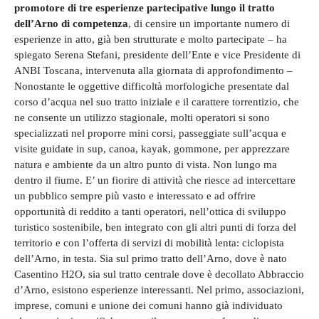
promotore di tre esperienze partecipative lungo il tratto
dell’Arno di competenza
, di censire un importante numero di
esperienze in atto, già ben strutturate e molto partecipate – ha
spiegato Serena Stefani, presidente dell’Ente e vice Presidente di
ANBI Toscana, intervenuta alla giornata di approfondimento –
Nonostante le oggettive difficoltà morfologiche presentate dal
corso d’acqua nel suo tratto iniziale e il carattere torrentizio, che
ne consente un utilizzo stagionale, molti operatori si sono
specializzati nel proporre mini corsi, passeggiate sull’acqua e
visite guidate in sup, canoa, kayak, gommone, per apprezzare
natura e ambiente da un altro punto di vista. Non lungo ma
dentro il fiume. E’ un fiorire di attività che riesce ad intercettare
un pubblico sempre più vasto e interessato e ad offrire
opportunità di reddito a tanti operatori, nell’ottica di sviluppo
turistico sostenibile, ben integrato con gli altri punti di forza del
territorio e con l’offerta di servizi di mobilità lenta: ciclopista
dell’Arno, in testa. Sia sul primo tratto dell’Arno, dove è nato
Casentino H2O, sia sul tratto centrale dove è decollato Abbraccio
d’Arno, esistono esperienze interessanti. Nel primo, associazioni,
imprese, comuni e unione dei comuni hanno già individuato