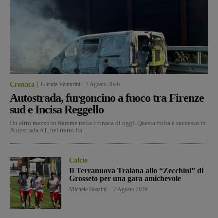
Cronaca
Glenda Venturini
-
7 Agosto 2026
Autostrada, furgoncino a fuoco tra Firenze
sud e Incisa Reggello
Un altro mezzo in fiamme nella cronaca di oggi. Questa volta è successo in
Autostrada A1, nel tratto fra...
Calcio
Il Terranuova Traiana allo “Zecchini” di
Grosseto per una gara amichevole
Michele Bossini
-
7 Agosto 2026