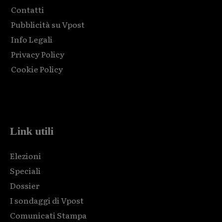
Contatti
Pubblicità su Vpost
Info Legali
Privacy Policy
Cookie Policy
Html code here! Replace this with any non empty raw html
code and that's it.
Link utili
Elezioni
Speciali
Dossier
I sondaggi di Vpost
Comunicati Stampa