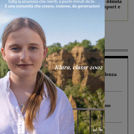
Estra Notizie agosto: Smart Cities, oltre 44mila
studenti coinvolti, torna il bando per lo sport e
debutta il podcast Estrair
Più lette
Figline Incisa Valdarno
1 Agosto 2026
Piscina di Figline finanziata oltre la scadenza
Pnrr, il gruppo di Fratelli d’Italia: “Un
ringraziamento al Governo”
Cronaca
4 Agosto 2026
Un anno fa la strage in A1 in cui morirono
Gianni, Giulia e Franco. Lo schianto, il
processo, lo stop ai sorpassi fra tir....
Cronaca
3 Agosto 2026