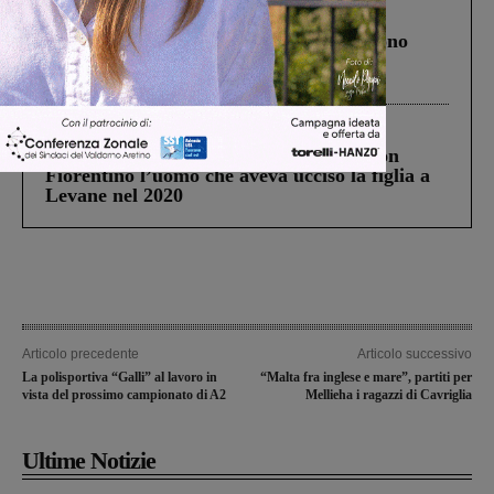
Cronaca
4 Agosto 2026
Un anno fa la strage in A1 in cui morirono
Gianni, Giulia e Franco. Lo schianto, il
processo, lo stop ai sorpassi fra tir....
Cronaca
3 Agosto 2026
Scomparso da una struttura di Castiglion
Fiorentino l’uomo che aveva ucciso la figlia a
Levane nel 2020
Articolo precedente
Articolo successivo
La polisportiva “Galli” al lavoro in
“Malta fra inglese e mare”, partiti per
vista del prossimo campionato di A2
Mellieha i ragazzi di Cavriglia
Ultime Notizie