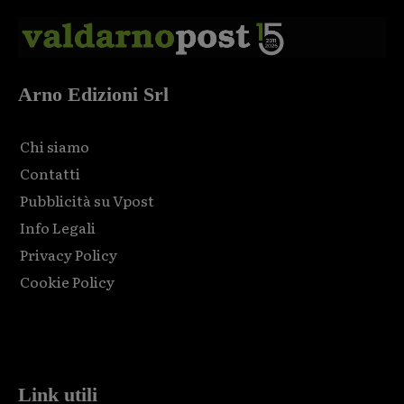
Arno Edizioni Srl
Chi siamo
Contatti
Pubblicità su Vpost
Info Legali
Privacy Policy
Cookie Policy
Html code here! Replace this with any non empty raw html
code and that's it.
Link utili