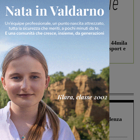
In vetrina
3 Agosto 2026
Estra Notizie agosto: Smart Cities, oltre 44mila
studenti coinvolti, torna il bando per lo sport e
debutta il podcast Estrair
Più lette
Figline Incisa Valdarno
1 Agosto 2026
Piscina di Figline finanziata oltre la scadenza
Pnrr, il gruppo di Fratelli d’Italia: “Un
ringraziamento al Governo”