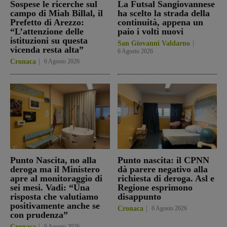
Sospese le ricerche sul
La Futsal Sangiovannese
campo di Miah Billal, il
ha scelto la strada della
Prefetto di Arezzo:
continuità, appena un
“L’attenzione delle
paio i volti nuovi
istituzioni su questa
San Giovanni Valdarno
vicenda resta alta”
6 Agosto 2026
Cronaca
6 Agosto 2026
Punto Nascita, no alla
Punto nascita: il CPNN
deroga ma il Ministero
dà parere negativo alla
apre al monitoraggio di
richiesta di deroga. Asl e
sei mesi. Vadi: “Una
Regione esprimono
risposta che valutiamo
disappunto
positivamente anche se
Cronaca
6 Agosto 2026
con prudenza”
Cronaca
6 Agosto 2026