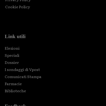
Cookie Policy
Html code here! Replace this with any non empty raw html
code and that's it.
Link utili
Elezioni
Speciali
Dossier
I sondaggi di Vpost
Comunicati Stampa
Farmacie
Biblioteche