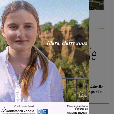
In vetrina
6 Agosto 2026
Gita di famiglia a Firenze: 5 idee per far
divertire i tuoi figli
In vetrina
3 Agosto 2026
Estra Notizie agosto: Smart Cities, oltre 44mila
studenti coinvolti, torna il bando per lo sport e
debutta il podcast Estrair