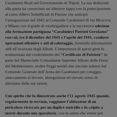
Carabinieri Reali nel Governatorato di Tripoli. La sua dedizione
alla patria ha conosciuto un’ulteriore tappa con la partecipazione
al corso Allievi Sottufficiali di Firenze che anticipò
l’assegnazione nel 1942 al Comando Carabinieri di via Moscova
a Milano con il grado di vicebrigadiere e la successiva
adesione
alla formazione partigiana “Carabinieri Patrioti Gerolamo”
con cui, tra il dicembre del 1943 e l’aprile del 1945, condusse
operazioni offensive e atti di sabotaggio,
fornendo informazioni
utili all’avanzata degli Alleati. L’importanza di questi gesti fu
testimoniata dal conferimento del
“Certificato di Patriota”
da
parte del Maresciallo Comandante Supremo Alleato delle Forze
del Mediterraneo, inoltre Foggi meritò due encomi solenni dal
Comando Generale dell’Arma dei Carabinieri per coraggio,
attaccamento al dovere, abnegazione ed elevato senso di
altruismo delle sue azioni.
Uno spirito che fu dimostrato anche l’11 agosto 1945 quando,
regolarmente in servizio, raggiunse l’abitazione di un
pericoloso ricercato per un duplice omicidio e fu colpito a
morte durante una sparatoria
, con la salma che venne poi