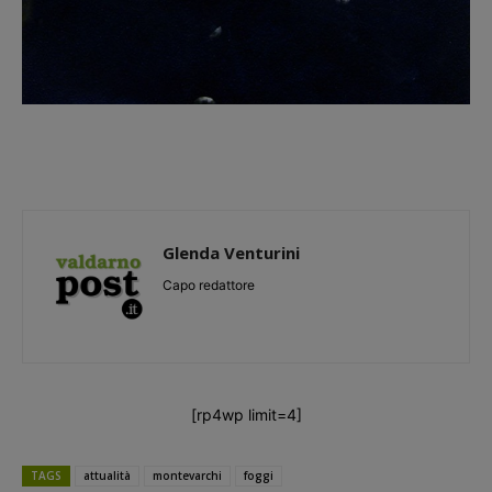
Glenda Venturini
Capo redattore
[rp4wp limit=4]
TAGS
attualità
montevarchi
foggi