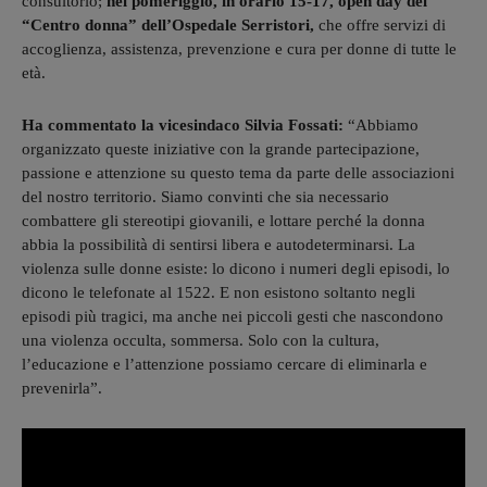
consultorio;
nel pomeriggio, in orario 15-17, open day del
“Centro donna” dell’Ospedale Serristori,
che offre servizi di
accoglienza, assistenza, prevenzione e cura per donne di tutte le
età.
Ha commentato la vicesindaco Silvia Fossati:
“Abbiamo
organizzato queste iniziative con la grande partecipazione,
passione e attenzione su questo tema da parte delle associazioni
del nostro territorio. Siamo convinti che sia necessario
combattere gli stereotipi giovanili, e lottare perché la donna
abbia la possibilità di sentirsi libera e autodeterminarsi. La
violenza sulle donne esiste: lo dicono i numeri degli episodi, lo
dicono le telefonate al 1522. E non esistono soltanto negli
episodi più tragici, ma anche nei piccoli gesti che nascondono
una violenza occulta, sommersa. Solo con la cultura,
l’educazione e l’attenzione possiamo cercare di eliminarla e
prevenirla”.