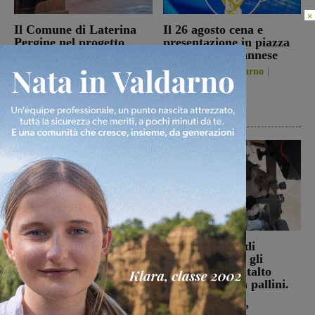
×
Il Comune di Laterina
Il 26 agosto cena e
Pergine nel progetto
presentazione in piazza
‘Footsteps’. La storia di
per la Sangiovannese
Solomon Saltiel
San Giovanni Valdarno
riaccende i riflettori sul
5 Agosto 2026
campo di Laterina
Laterina Pergine
6 Agosto 2026
La schiacciatrice Kalina
Ennesimo atto di
Pylinska l’ultimo tassello
violenza contro gli
della Passione Valdarno
animali: a Montalto
Volley
gatto colpito da pallini.
Enpa: “Atto
Figline Incisa Valdarno
ingiustificabile”
5 Agosto 2026