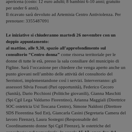
apericena (costo: 12 euro adulti; 8 bambini 6-10 anni; gratuito
per under 6 anni).
Il ricavato sarà devoluto ad Artemisia Centro Antiviolenza. Per
prenotare: 3355487091
Le iniziative si chiuderanno martedì 26 novembre con un
doppio appuntamento:
al mattino, alle 9,30, spazio all’approfondimento sul
consultorio “Centro donna”
come risorsa territoriale per le
donne di tutte le età, presso la sala consiliare del municipio di
Figline. Sarà l’occasione per chiedere che venga aperto anche un
punto giovani nell’ambito delle attività del consultorio del
Serristori, implementandone così i servizi. Interverranno: gli
assessori Silvia Fossati (Pari opportunità), Federico Cecoro
(Sanità), Dario Picchioni (Politiche giovanili), Gianna Maschiti
(Spi Cgil Lega Valdarno Fiorentino), Arianna Maggiali (Direttrice
SOC ostetricia Usl Toscana Centro), Simone Naldoni (Direttore
SDS Fiorentina Sud Est), Giancarla Casini (Segretaria Camera del
lavoro Firenze), Laura Sostegni (Responsabile del
Coordinamento donne Spi Cgil Firenze), le ostetriche del