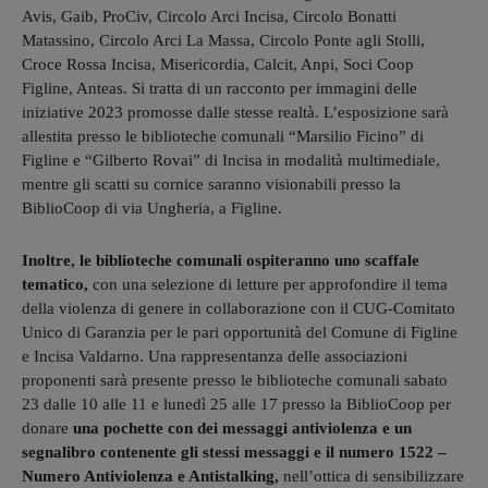
Avis, Gaib, ProCiv, Circolo Arci Incisa, Circolo Bonatti
Matassino, Circolo Arci La Massa, Circolo Ponte agli Stolli,
Croce Rossa Incisa, Misericordia, Calcit, Anpi, Soci Coop
Figline, Anteas. Si tratta di un racconto per immagini delle
iniziative 2023 promosse dalle stesse realtà. L’esposizione sarà
allestita presso le biblioteche comunali “Marsilio Ficino” di
Figline e “Gilberto Rovai” di Incisa in modalità multimediale,
mentre gli scatti su cornice saranno visionabili presso la
BiblioCoop di via Ungheria, a Figline.
Inoltre, le biblioteche comunali ospiteranno uno scaffale
tematico,
con una selezione di letture per approfondire il tema
della violenza di genere in collaborazione con il CUG-Comitato
Unico di Garanzia per le pari opportunità del Comune di Figline
e Incisa Valdarno. Una rappresentanza delle associazioni
proponenti sarà presente presso le biblioteche comunali sabato
23 dalle 10 alle 11 e lunedì 25 alle 17 presso la BiblioCoop per
donare
una pochette con dei messaggi antiviolenza e un
segnalibro contenente gli stessi messaggi e il numero 1522 –
Numero Antiviolenza e Antistalking,
nell’ottica di sensibilizzare