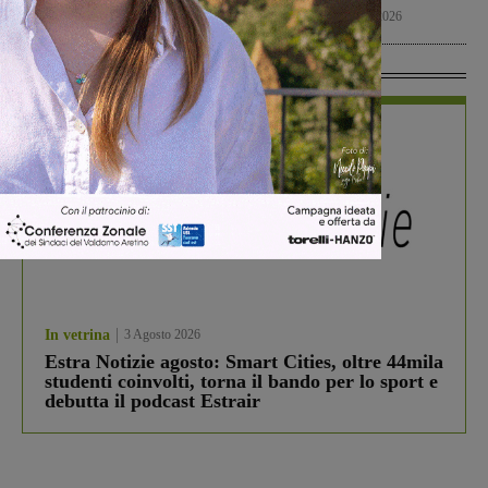
Cronaca
5 Agosto 2026
In Vetrina
In vetrina
3 Agosto 2026
Estra Notizie agosto: Smart Cities, oltre 44mila
studenti coinvolti, torna il bando per lo sport e
debutta il podcast Estrair