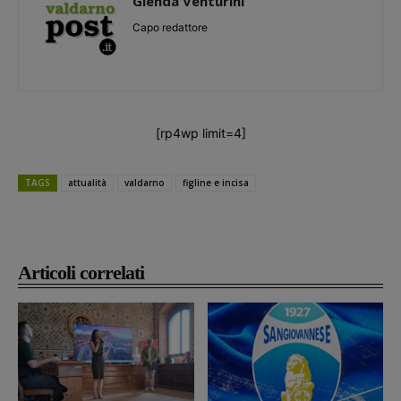
Glenda Venturini
Capo redattore
[rp4wp limit=4]
TAGS
attualità
valdarno
figline e incisa
Articoli correlati