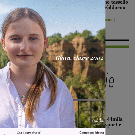
presentazione in piazza
Pylinska l’ultimo tassello
per la Sangiovannese
della Passione Valdarno
Volley
San Giovanni Valdarno
5 Agosto 2026
Figline Incisa Valdarno
5 Agosto 2026
In Vetrina
In vetrina
3 Agosto 2026
Estra Notizie agosto: Smart Cities, oltre 44mila
studenti coinvolti, torna il bando per lo sport e
debutta il podcast Estrair