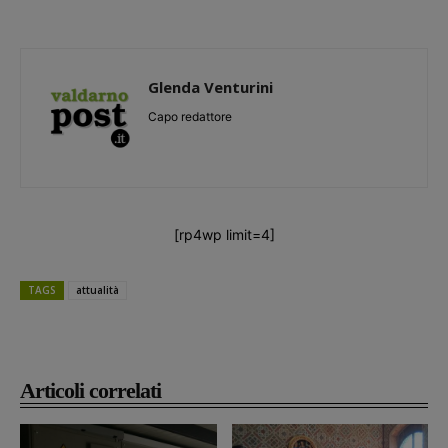
Glenda Venturini
Capo redattore
[rp4wp limit=4]
TAGS
attualità
Articoli correlati