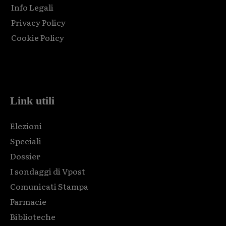
Info Legali
Privacy Policy
Cookie Policy
Html code here! Replace this with any non empty raw html
code and that's it.
Link utili
Elezioni
Speciali
Dossier
I sondaggi di Vpost
Comunicati Stampa
Farmacie
Biblioteche