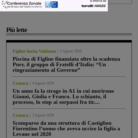
Più lette
Figline Incisa Valdarno
1 Agosto 2026
Piscina di Figline finanziata oltre la scadenza
Pnrr, il gruppo di Fratelli d’Italia: “Un
ringraziamento al Governo”
Cronaca
4 Agosto 2026
Un anno fa la strage in A1 in cui morirono
Gianni, Giulia e Franco. Lo schianto, il
processo, lo stop ai sorpassi fra tir....
Cronaca
3 Agosto 2026
Scomparso da una struttura di Castiglion
Fiorentino l’uomo che aveva ucciso la figlia a
Levane nel 2020