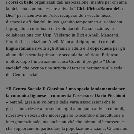
i
corsi di ballo
organizzati dall’associazione, mentre per chi ama
la bicicletta continua essere attiva la
“Ciclofficina/Banca della
Bici”
per incentivarne l’uso, recuperando i vecchi mezzi
dismessi e affidandoli in uso gratuito temporaneo ai richiedenti.
Il progetto è coordinato dai volontari dell’associazione, in
collaborazione con Uisp, Valdarno in Bici e Anelli Mancanti.
Proprio l’associazione Anelli Mancanti ripropone i
corsi di
lingua italiana
rivolti agli stranieri adulti e il
doposcuola
per gli
alunni della scuola primaria e secondaria inferiore. È ripreso
inoltre, dopo l’interruzione causa Covid, il progetto
“Orto
sociale”
che occupa una striscia di terreno pertinente alla sede
del Centro sociale”.
“Il Centro Sociale Il Giardino è uno spazio fondamentale per
la comunità figlinese – commenta l’assessore Dario Picchioni
–
perché, grazie ai volontari delle varie associazioni che lo
gestiscono, riesce a presentare ogni anno tanto attività culturali,
ricreative e sociali che incoraggiano lo scambio interculturale e
intergenerazionale, ma anche attività che mirano al benessere e
che supportano in particolare la popolazione anziana. Ci teniamo