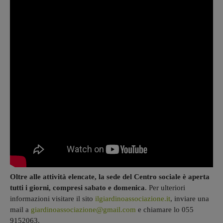
Oltre alle attività elencate, la sede del Centro sociale è aperta
tutti i giorni, compresi sabato e domenica
. Per ulteriori
informazioni visitare il sito
ilgiardinoassociazione.it
, inviare una
mail a
giardinoassociazione@gmail.com
e chiamare lo 055
9152063.