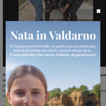
×
Penco, questo il nomignolo che la gente del Valdarno ha assegna
alla statua
, è da sempre un personaggio molto amato dalla
popolazione, ed era diventato quasi una
leggenda, al punto che ne è nata una festa annuale, la Sagra di Penco
che quest’anno è arrivata alla sua cinquantesima edizione.