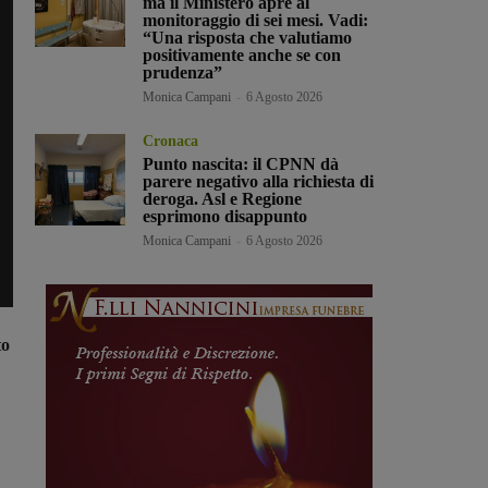
ma il Ministero apre al
monitoraggio di sei mesi. Vadi:
“Una risposta che valutiamo
positivamente anche se con
prudenza”
Monica Campani
-
6 Agosto 2026
Cronaca
Punto nascita: il CPNN dà
parere negativo alla richiesta di
deroga. Asl e Regione
esprimono disappunto
Monica Campani
-
6 Agosto 2026
to
,