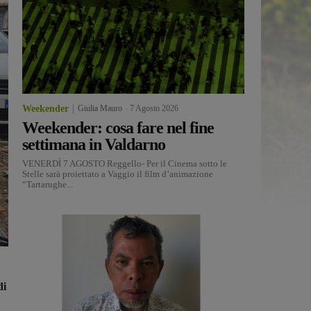
Weekender
Giulia Mauro
-
7 Agosto 2026
Weekender: cosa fare nel fine
settimana in Valdarno
VENERDÌ 7 AGOSTO Reggello- Per il Cinema sotto le
Stelle sarà proiettato a Vaggio il film d’animazione
“Tartarughe...
di