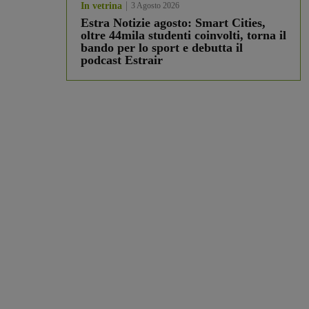
In vetrina
3 Agosto 2026
Estra Notizie agosto: Smart Cities,
oltre 44mila studenti coinvolti, torna il
bando per lo sport e debutta il
podcast Estrair