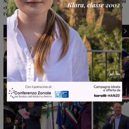
Nel convegno organizzato per l’occasione, sono emersi elementi
che fanno ipotizzare che la statua rappresenti nientemeno che
l’effigie del condottiero francese Napoleone Bonaparte
.
1
di 4