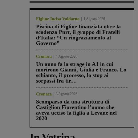
Figline Incisa Valdarno
1 Agosto 2026
Piscina di Figline finanziata oltre la
scadenza Pnrr, il gruppo di Fratelli
d’Italia: “Un ringraziamento al
Governo”
Cronaca
4 Agosto 2026
Un anno fa la strage in A1 in cui
morirono Gianni, Giulia e Franco. Lo
schianto, il processo, lo stop ai
sorpassi fra tir....
Cronaca
3 Agosto 2026
Scomparso da una struttura di
Castiglion Fiorentino l’uomo che
aveva ucciso la figlia a Levane nel
2020
In Vetrina