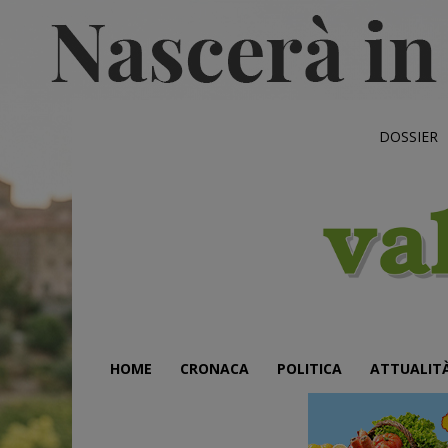
DOSSIER
HOME
CRONACA
POLITICA
ATTUALIT