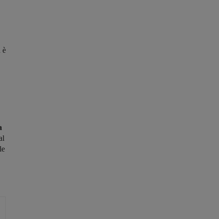
 è
a
al
le