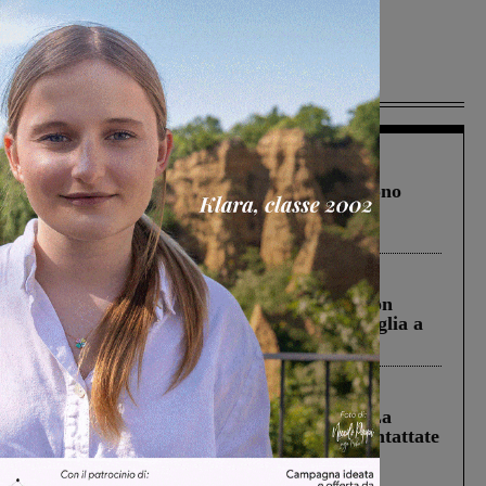
Più lette
Cronaca
4 Agosto 2026
Un anno fa la strage in A1 in cui morirono
Gianni, Giulia e Franco. Lo schianto, il
processo, lo stop ai sorpassi fra tir....
Cronaca
3 Agosto 2026
Scomparso da una struttura di Castiglion
Fiorentino l’uomo che aveva ucciso la figlia a
Levane nel 2020
Cronaca
5 Agosto 2026
Continuano le ricerche di Miah Billal. La
Prefettura: “In caso di avvistamento contattate
il 112”