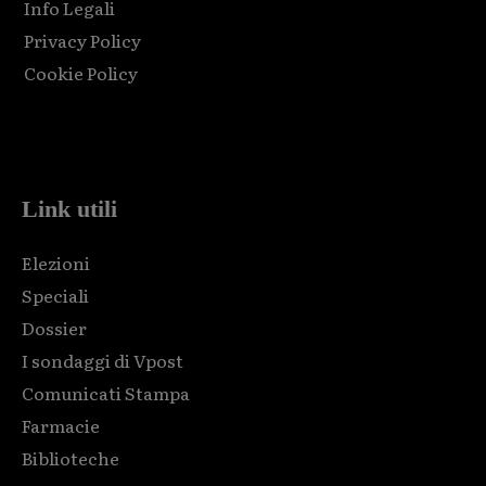
Info Legali
Privacy Policy
Cookie Policy
Html code here! Replace this with any non empty raw html
code and that's it.
Link utili
Elezioni
Speciali
Dossier
I sondaggi di Vpost
Comunicati Stampa
Farmacie
Biblioteche