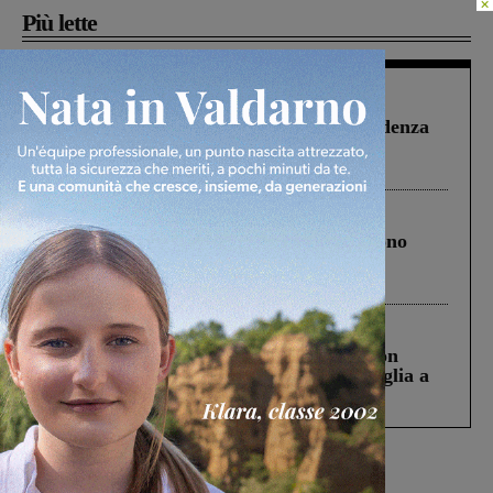
×
Più lette
Figline Incisa Valdarno
1 Agosto 2026
Piscina di Figline finanziata oltre la scadenza
Pnrr, il gruppo di Fratelli d’Italia: “Un
ringraziamento al Governo”
Cronaca
4 Agosto 2026
Un anno fa la strage in A1 in cui morirono
Gianni, Giulia e Franco. Lo schianto, il
processo, lo stop ai sorpassi fra tir....
Cronaca
3 Agosto 2026
Scomparso da una struttura di Castiglion
Fiorentino l’uomo che aveva ucciso la figlia a
Levane nel 2020