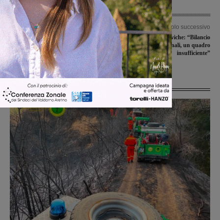
Articolo precedente
Articolo successivo
Schio vince facile in casa della Bruschi
San Giovanni, Liste civiche: “Bilancio
Basket San Giovanni
e opere triennali, un quadro
insufficiente”
Ultime Notizie