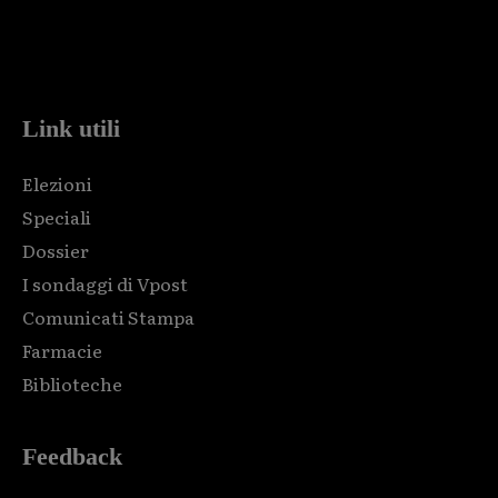
Html code here! Replace this with any non empty raw html
code and that's it.
Link utili
Elezioni
Speciali
Dossier
I sondaggi di Vpost
Comunicati Stampa
Farmacie
Biblioteche
Feedback