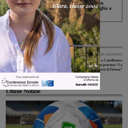
Scomparso da una struttura di Castiglion
Fiorentino l’uomo che aveva ucciso la figlia a
Levane nel 2020
Articolo precedente
Articolo successivo
Il sindaco di Reggello consegna un
“Libri in Comune”: a Castelfranco
attestato di riconoscimento a Dimitri
Riccardo Nocentini presenta “La
Monini e Kevin Cannoni, che
libertà di Firenze”
salvarono una vita in mare
Ultime Notizie