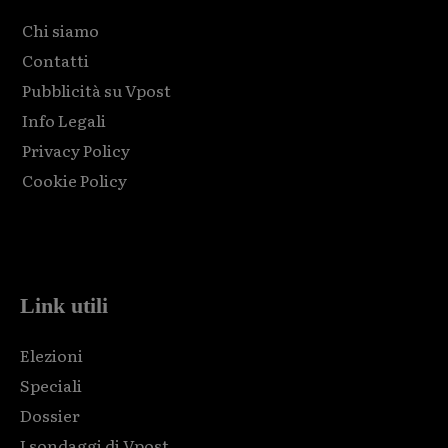
Chi siamo
Contatti
Pubblicità su Vpost
Info Legali
Privacy Policy
Cookie Policy
Html code here! Replace this with any non empty raw html
code and that's it.
Link utili
Elezioni
Speciali
Dossier
I sondaggi di Vpost