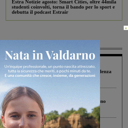
Estra Notizie agosto: Smart Cities, oltre 44mila
studenti coinvolti, torna il bando per lo sport e
debutta il podcast Estrair
×
Più lette
Figline Incisa Valdarno
1 Agosto 2026
Piscina di Figline finanziata oltre la scadenza
Pnrr, il gruppo di Fratelli d’Italia: “Un
ringraziamento al Governo”
Cronaca
4 Agosto 2026
Un anno fa la strage in A1 in cui morirono
Gianni, Giulia e Franco. Lo schianto, il
processo, lo stop ai sorpassi fra tir....
Cronaca
3 Agosto 2026