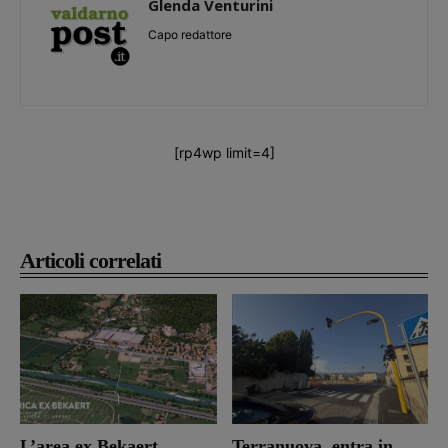
Glenda Venturini
Capo redattore
[rp4wp limit=4]
Articoli correlati
L’area ex Bekaert
Terranuova, entra in