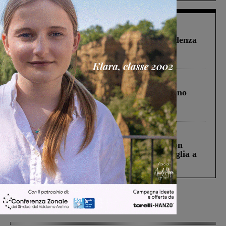
Figline Incisa Valdarno
1 Agosto 2026
Piscina di Figline finanziata oltre la scadenza
Pnrr, il gruppo di Fratelli d’Italia: “Un
ringraziamento al Governo”
Cronaca
4 Agosto 2026
Un anno fa la strage in A1 in cui morirono
Gianni, Giulia e Franco. Lo schianto, il
processo, lo stop ai sorpassi fra tir....
Cronaca
3 Agosto 2026
Scomparso da una struttura di Castiglion
Fiorentino l’uomo che aveva ucciso la figlia a
Levane nel 2020