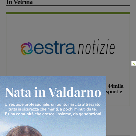
In Vetrina
×
In vetrina
3 Agosto 2026
Estra Notizie agosto: Smart Cities, oltre 44mila
studenti coinvolti, torna il bando per lo sport e
debutta il podcast Estrair
Più lette