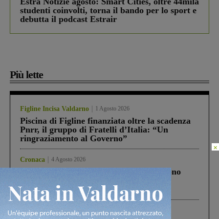
Estra Notizie agosto: Smart Cities, oltre 44mila
studenti coinvolti, torna il bando per lo sport e
debutta il podcast Estrair
Più lette
Figline Incisa Valdarno
1 Agosto 2026
Piscina di Figline finanziata oltre la scadenza
Pnrr, il gruppo di Fratelli d’Italia: “Un
ringraziamento al Governo”
×
Cronaca
4 Agosto 2026
Un anno fa la strage in A1 in cui morirono
Gianni, Giulia e Franco. Lo schianto, il
processo, lo stop ai sorpassi fra tir....
Cronaca
3 Agosto 2026