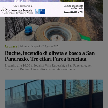
Cronaca
Monica Campani
-
7 Agosto 2026
Bucine, incendio di oliveta e bosco a San
Pancrazio. Tre ettari l’area bruciata
Incendio alle 16.00 in località Villa Rubeschi, a San Pancrazio, nel
Comune di Bucine. L'incendio, che ha interessato una...