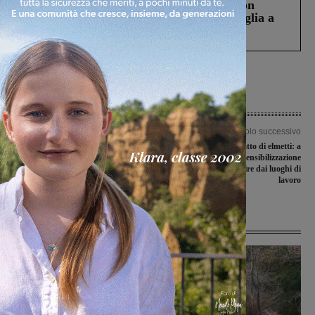
Scomparso da una struttura di Castiglion
Fiorentino l’uomo che aveva ucciso la figlia a
Levane nel 2020
Articolo precedente
Articolo successivo
Loro Ciuffenna. La sanità territoriale
Un albero di Natale fatto di elmetti: a
al centro di un convegno organizzato
Reggello iniziativa di sensibilizzazione
da FNP-CISL
sulla sicurezza, a partire dai luoghi di
lavoro
Ultime Notizie