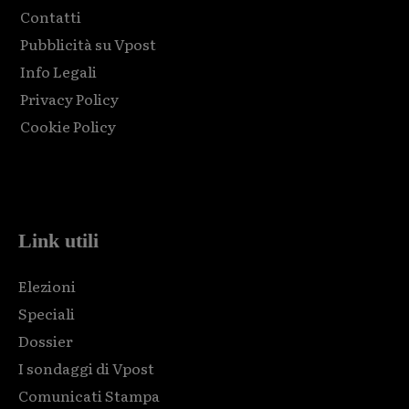
Contatti
Pubblicità su Vpost
Info Legali
Privacy Policy
Cookie Policy
Html code here! Replace this with any non empty raw html
code and that's it.
Link utili
Elezioni
Speciali
Dossier
I sondaggi di Vpost
Comunicati Stampa