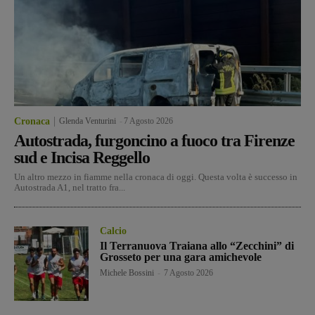
Cronaca
Glenda Venturini
-
7 Agosto 2026
Autostrada, furgoncino a fuoco tra Firenze
sud e Incisa Reggello
Un altro mezzo in fiamme nella cronaca di oggi. Questa volta è successo in
Autostrada A1, nel tratto fra...
Calcio
Il Terranuova Traiana allo “Zecchini” di
Grosseto per una gara amichevole
Michele Bossini
-
7 Agosto 2026