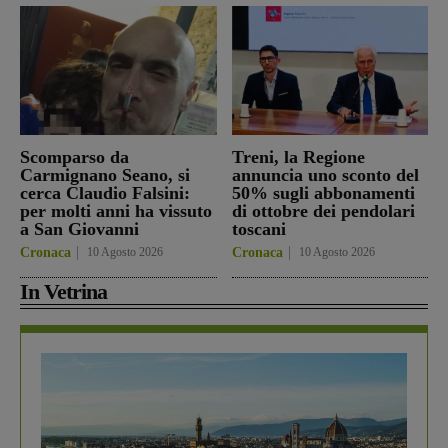
Scomparso da
Treni, la Regione
Carmignano Seano, si
annuncia uno sconto del
cerca Claudio Falsini:
50% sugli abbonamenti
per molti anni ha vissuto
di ottobre dei pendolari
a San Giovanni
toscani
Cronaca
10 Agosto 2026
Cronaca
10 Agosto 2026
In Vetrina