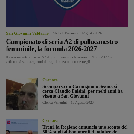
San Giovanni Valdarno
Michele Bossini
-
10 Agosto 2026
Campionato di seria A2 di pallacanestro
femminile, la formula 2026-2027
Il campionato di serie A2 di pallacanestro femminile 2026-2027 si
articolerà su due gironi di regular season come negli...
Cronaca
Scomparso da Carmignano Seano, si
cerca Claudio Falsini: per molti anni ha
vissuto a San Giovanni
Glenda Venturini
-
10 Agosto 2026
Cronaca
Treni, la Regione annuncia uno sconto del
50% sugli abbonamenti di ottobre dei