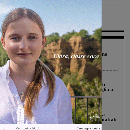
Più lette
Cronaca
4 Agosto 2026
Un anno fa la strage in A1 in cui morirono
Gianni, Giulia e Franco. Lo schianto, il
processo, lo stop ai sorpassi fra tir....
Cronaca
3 Agosto 2026
Scomparso da una struttura di Castiglion
Fiorentino l’uomo che aveva ucciso la figlia a
Levane nel 2020
Cronaca
5 Agosto 2026
Continuano le ricerche di Miah Billal. La
Prefettura: “In caso di avvistamento contattate
il 112”