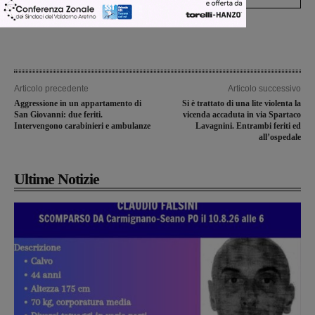
Articolo precedente
Articolo successivo
Aggressione in un appartamento di
Si è trattato di una lite violenta la
San Giovanni: due feriti.
vicenda accaduta in via Spartaco
Intervengono carabinieri e ambulanze
Lavagnini. Entrambi feriti ed
all’ospedale
Ultime Notizie