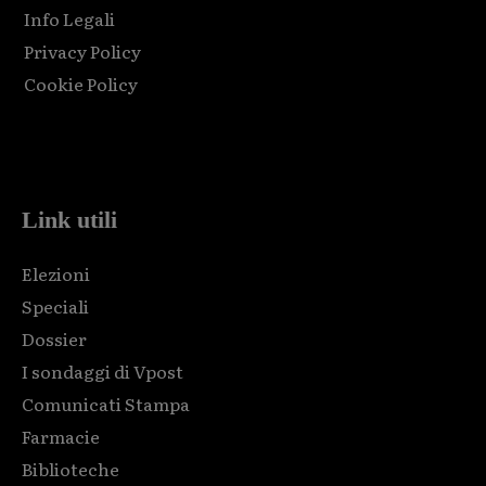
Info Legali
Privacy Policy
Cookie Policy
Html code here! Replace this with any non empty raw html
code and that's it.
Link utili
Elezioni
Speciali
Dossier
I sondaggi di Vpost
Comunicati Stampa
Farmacie
Biblioteche