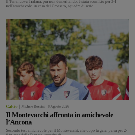
Il Terranuova Traiana, pur non demeritando, è stata sconfitto per 3-1
nell'amichevole in casa del Grosseto, squadra di serie...
Calcio
Michele Bossini
-
8 Agosto 2026
Il Montevarchi affronta in amichevole
l’Ancona
Secondo test amichevole per il Montevarchi, che dopo la gara persa per 2-
0 in casa della Pianese, squadra di...