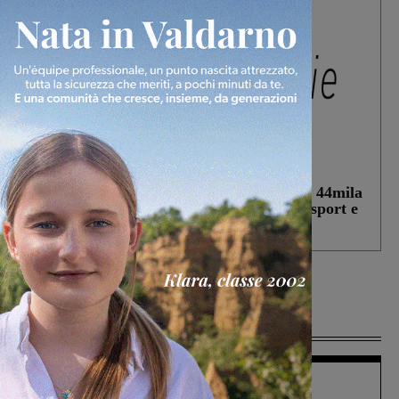
In vetrina
3 Agosto 2026
Estra Notizie agosto: Smart Cities, oltre 44mila
studenti coinvolti, torna il bando per lo sport e
debutta il podcast Estrair
Più lette
Figline Incisa Valdarno
1 Agosto 2026