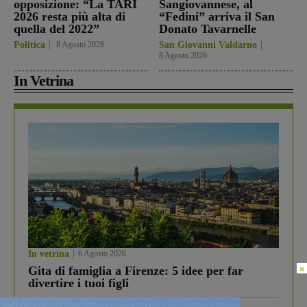
opposizione: “La TARI
Sangiovannese, al
2026 resta più alta di
“Fedini” arriva il San
quella del 2022”
Donato Tavarnelle
Politica
8 Agosto 2026
San Giovanni Valdarno
8 Agosto 2026
In Vetrina
In vetrina
6 Agosto 2026
×
Gita di famiglia a Firenze: 5 idee per far
divertire i tuoi figli