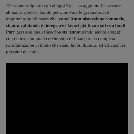
“Per quanto riguarda gli alloggi Erp – ha aggiunto l’assessore –
abbiamo aperto il bando per rinnovare le graduatorie; è
importante sottolineare che,
come Amministrazione comunale,
stiamo valutando di integrare i lavori già finanziati con fondi
Pnrr
grazie ai quali Casa Spa sta ristrutturando alcuni alloggi;
con risorse comunali cercheremo di finanziare la completa
ristrutturazione in modo che siano lavori duraturi ed efficaci nei
prossimi decenni.