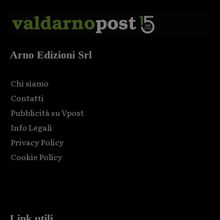
Arno Edizioni Srl
Chi siamo
Contatti
Pubblicità su Vpost
Info Legali
Privacy Policy
Cookie Policy
Html code here! Replace this with any non empty raw html
code and that's it.
Link utili