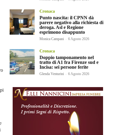
Cronaca
Punto nascita: il CPNN dà
parere negativo alla richiesta di
deroga. Asl e Regione
esprimono disappunto
Monica Campani
-
6 Agosto 2026
Cronaca
Doppio tamponamento nel
tratto di A1 fra Firenze sud e
Incisa: sei persone ferite
ro
Glenda Venturini
-
6 Agosto 2026
pi
e
i