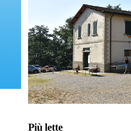
Più lette