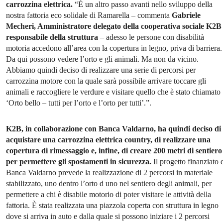
carrozzina elettrica.
“È un altro passo avanti nello sviluppo della
nostra fattoria eco solidale di Ramarella – commenta
Gabriele
Mecheri, Amministratore delegato della cooperativa sociale K2B
responsabile della struttura
– adesso le persone con disabilità
motoria accedono all’area con la copertura in legno, priva di barriera.
Da qui possono vedere l’orto e gli animali. Ma non da vicino.
Abbiamo quindi deciso di realizzare una serie di percorsi per
carrozzina motore con la quale sarà possibile arrivare toccare gli
animali e raccogliere le verdure e visitare quello che è stato chiamato
‘Orto bello – tutti per l’orto e l’orto per tutti’.”.
K2B, in collaborazione con Banca Valdarno, ha quindi deciso di
acquistare una carrozzina elettrica country, di realizzare una
copertura di rimessaggio e, infine, di creare 200 metri di sentiero
per permettere gli spostamenti in sicurezza.
Il progetto finanziato 
Banca Valdarno prevede la realizzazione di 2 percorsi in materiale
stabilizzato, uno dentro l’orto d uno nel sentiero degli animali, per
permettere a chi è disabile motorio di poter visitare le attività della
fattoria. È stata realizzata una piazzola coperta con struttura in legno
dove si arriva in auto e dalla quale si possono iniziare i 2 percorsi