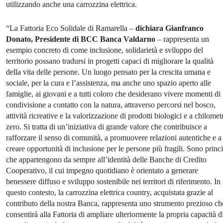
utilizzando anche una carrozzina elettrica.
“La Fattoria Eco Solidale di Ramarella –
dichiara Gianfranco
Donato, Presidente di BCC Banca Valdarno
– rappresenta un
esempio concreto di come inclusione, solidarietà e sviluppo del
territorio possano tradursi in progetti capaci di migliorare la qualità
della vita delle persone. Un luogo pensato per la crescita umana e
sociale, per la cura e l’assistenza, ma anche uno spazio aperto alle
famiglie, ai giovani e a tutti coloro che desiderano vivere momenti di
condivisione a contatto con la natura, attraverso percorsi nel bosco,
attività ricreative e la valorizzazione di prodotti biologici e a chilomet
zero. Si tratta di un’iniziativa di grande valore che contribuisce a
rafforzare il senso di comunità, a promuovere relazioni autentiche e a
creare opportunità di inclusione per le persone più fragili. Sono princi
che appartengono da sempre all’identità delle Banche di Credito
Cooperativo, il cui impegno quotidiano è orientato a generare
benessere diffuso e sviluppo sostenibile nei territori di riferimento. In
questo contesto, la carrozzina elettrica country, acquistata grazie al
contributo della nostra Banca, rappresenta uno strumento prezioso ch
consentirà alla Fattoria di ampliare ulteriormente la propria capacità d