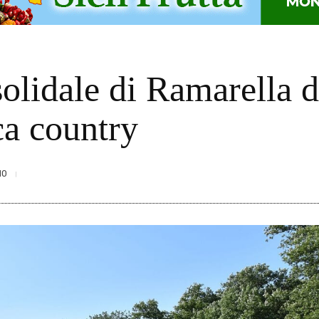
 solidale di Ramarella 
ca country
10