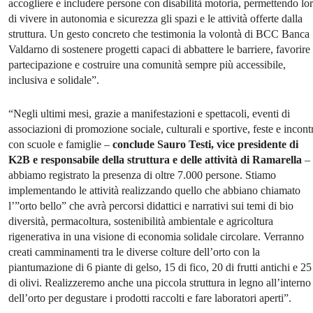
accogliere e includere persone con disabilità motoria, permettendo lo
di vivere in autonomia e sicurezza gli spazi e le attività offerte dalla
struttura. Un gesto concreto che testimonia la volontà di BCC Banca
Valdarno di sostenere progetti capaci di abbattere le barriere, favorire 
partecipazione e costruire una comunità sempre più accessibile,
inclusiva e solidale”.
“Negli ultimi mesi, grazie a manifestazioni e spettacoli, eventi di
associazioni di promozione sociale, culturali e sportive, feste e incont
con scuole e famiglie –
conclude Sauro Testi, vice presidente di
K2B e responsabile della struttura e delle attività di Ramarella
–
abbiamo registrato la presenza di oltre 7.000 persone. Stiamo
implementando le attività realizzando quello che abbiano chiamato
l’”orto bello” che avrà percorsi didattici e narrativi sui temi di bio
diversità, permacoltura, sostenibilità ambientale e agricoltura
rigenerativa in una visione di economia solidale circolare. Verranno
creati camminamenti tra le diverse colture dell’orto con la
piantumazione di 6 piante di gelso, 15 di fico, 20 di frutti antichi e 25
di olivi. Realizzeremo anche una piccola struttura in legno all’interno
dell’orto per degustare i prodotti raccolti e fare laboratori aperti”.