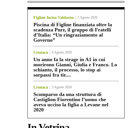
Figline Incisa Valdarno
1 Agosto 2026
Piscina di Figline finanziata oltre la
scadenza Pnrr, il gruppo di Fratelli
d’Italia: “Un ringraziamento al
Governo”
Cronaca
4 Agosto 2026
Un anno fa la strage in A1 in cui
morirono Gianni, Giulia e Franco. Lo
schianto, il processo, lo stop ai
sorpassi fra tir....
Cronaca
3 Agosto 2026
Scomparso da una struttura di
Castiglion Fiorentino l’uomo che
aveva ucciso la figlia a Levane nel
2020
In Vetrina