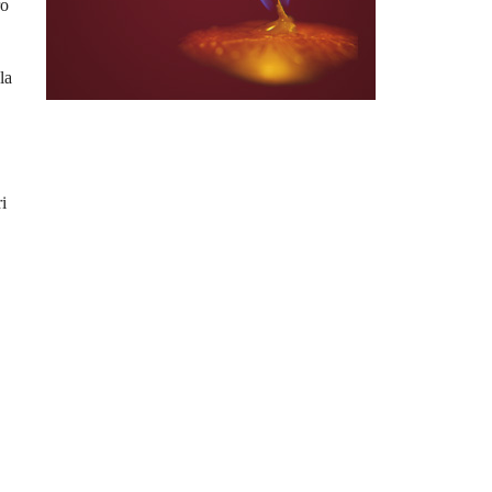
ro
la
ri