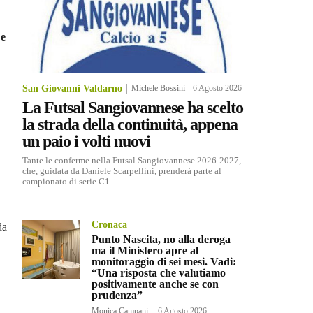
 e
San Giovanni Valdarno
Michele Bossini
-
6 Agosto 2026
La Futsal Sangiovannese ha scelto
la strada della continuità, appena
un paio i volti nuovi
Tante le conferme nella Futsal Sangiovannese 2026-2027,
che, guidata da Daniele Scarpellini, prenderà parte al
campionato di serie C1...
Cronaca
da
Punto Nascita, no alla deroga
ma il Ministero apre al
monitoraggio di sei mesi. Vadi:
“Una risposta che valutiamo
positivamente anche se con
prudenza”
Monica Campani
-
6 Agosto 2026