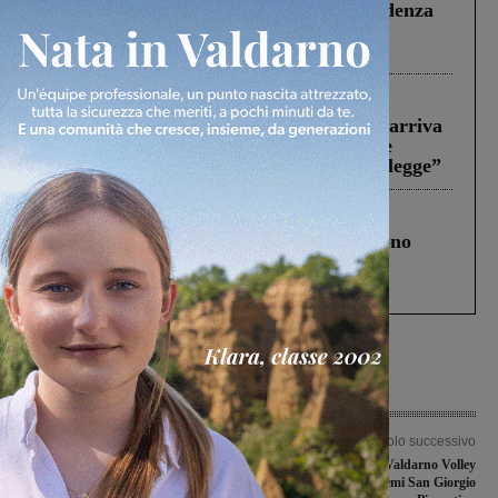
Piscina di Figline finanziata oltre la scadenza
Pnrr, il gruppo di Fratelli d’Italia: “Un
ringraziamento al Governo”
Reggello
30 Luglio 2026
Reggello, la chiusura di ‘Mordi e fuggi’ arriva
in Consiglio. Il sindaco: “Come Comune
abbiamo agito solo per far rispettare la legge”
Cronaca
4 Agosto 2026
Un anno fa la strage in A1 in cui morirono
Gianni, Giulia e Franco. Lo schianto, il
processo, lo stop ai sorpassi fra tir....
Articolo precedente
Articolo successivo
San Giovanni civica: “Cantieri aperti:
La Bindi Passione Valdarno Volley
quanto ci costano tutti i ritardi
batte senza problemi San Giorgio