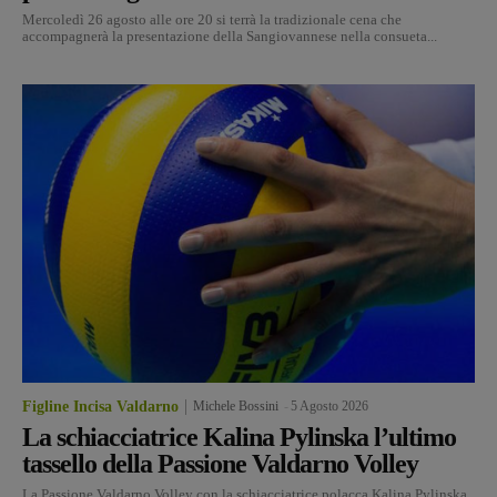
Mercoledì 26 agosto alle ore 20 si terrà la tradizionale cena che
accompagnerà la presentazione della Sangiovannese nella consueta...
Figline Incisa Valdarno
Michele Bossini
-
5 Agosto 2026
La schiacciatrice Kalina Pylinska l’ultimo
tassello della Passione Valdarno Volley
La Passione Valdarno Volley con la schiacciatrice polacca Kalina Pylinska