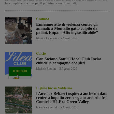
ha completato la rosa per il prossimo campionato di...
Cronaca
Ennesimo atto di violenza contro gli
animali: a Montalto gatto colpito da
pallini. Enpa: “Atto ingiustificabile”
Monica Campani
-
5 Agosto 2026
Calcio
Con Stefano Sottili l’Ideal Club Incisa
chiude la campagna acquisti
Michele Bossini
-
5 Agosto 2026
Figline Incisa Valdarno
L’area ex Bekaert ospiterà anche un data
center a impatto zero: siglato accordo fra
Comtel e H2-Era Green Valley
Glenda Venturini
-
5 Agosto 2026