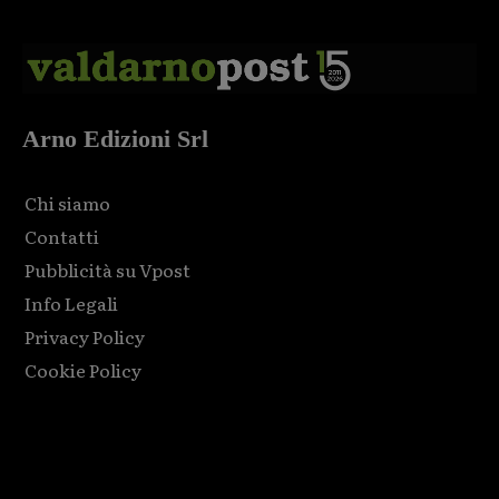
Arno Edizioni Srl
Chi siamo
Contatti
Pubblicità su Vpost
Info Legali
Privacy Policy
Cookie Policy
Html code here! Replace this with any non empty raw html
code and that's it.