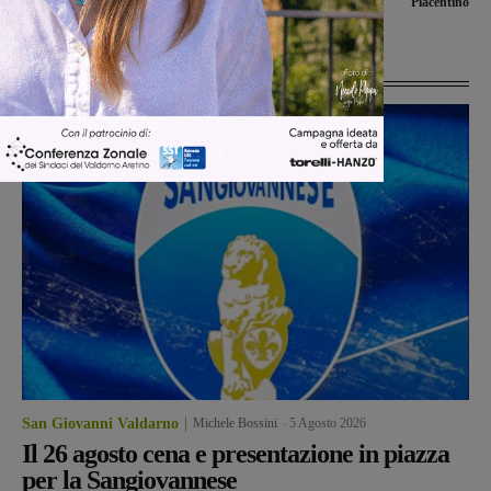
accumulati?”
Piacentino
Ultime Notizie
San Giovanni Valdarno
Michele Bossini
-
5 Agosto 2026
Il 26 agosto cena e presentazione in piazza
per la Sangiovannese