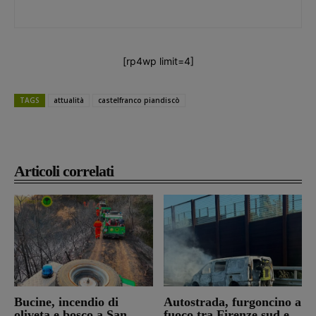
[rp4wp limit=4]
TAGS
attualità
castelfranco piandiscò
Articoli correlati
Bucine, incendio di
Autostrada, furgoncino a
oliveta e bosco a San
fuoco tra Firenze sud e