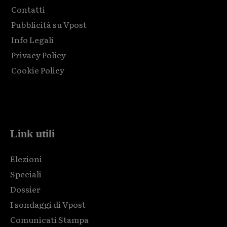
Contatti
Pubblicità su Vpost
Info Legali
Privacy Policy
Cookie Policy
Html code here! Replace this with any non empty raw html
code and that's it.
Link utili
Elezioni
Speciali
Dossier
I sondaggi di Vpost
Comunicati Stampa