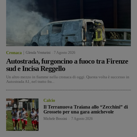
Cronaca
Glenda Venturini
-
7 Agosto 2026
Autostrada, furgoncino a fuoco tra Firenze
sud e Incisa Reggello
Un altro mezzo in fiamme nella cronaca di oggi. Questa volta è successo in
Autostrada A1, nel tratto fra...
Calcio
Il Terranuova Traiana allo “Zecchini” di
Grosseto per una gara amichevole
Michele Bossini
-
7 Agosto 2026