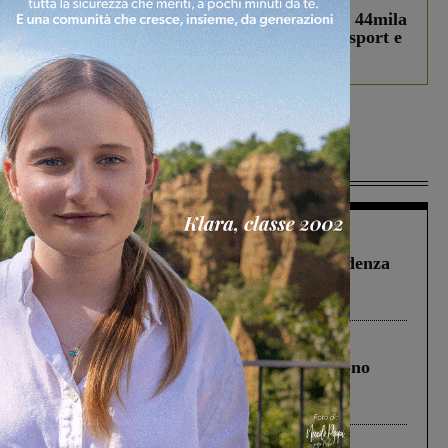
Estra Notizie agosto: Smart Cities, oltre 44mila
studenti coinvolti, torna il bando per lo sport e
debutta il podcast Estrair
Più lette
Figline Incisa Valdarno
1 Agosto 2026
Piscina di Figline finanziata oltre la scadenza
Pnrr, il gruppo di Fratelli d’Italia: “Un
ringraziamento al Governo”
Cronaca
4 Agosto 2026
Un anno fa la strage in A1 in cui morirono
Gianni, Giulia e Franco. Lo schianto, il
processo, lo stop ai sorpassi fra tir....
Cronaca
3 Agosto 2026