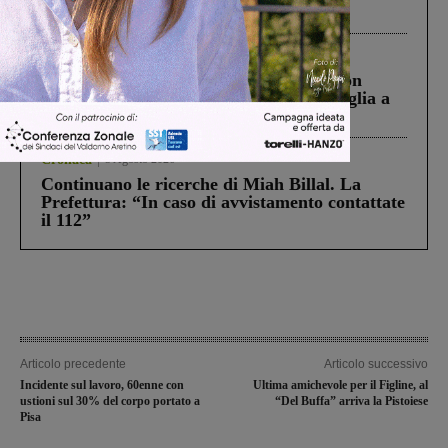
processo, lo stop ai sorpassi fra tir....
Cronaca
3 Agosto 2026
Scomparso da una struttura di Castiglion
Fiorentino l’uomo che aveva ucciso la figlia a
Levane nel 2020
Cronaca
5 Agosto 2026
Continuano le ricerche di Miah Billal. La
Prefettura: “In caso di avvistamento contattate
il 112”
Articolo precedente
Articolo successivo
Incidente sul lavoro, 60enne con
Ultima amichevole per il Figline, al
ustioni sul 30% del corpo portato a
“Del Buffa” arriva la Pistoiese
Pisa