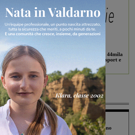
In vetrina
3 Agosto 2026
Estra Notizie agosto: Smart Cities, oltre 44mila
studenti coinvolti, torna il bando per lo sport e
debutta il podcast Estrair
Più lette
Cronaca
4 Agosto 2026
Un anno fa la strage in A1 in cui morirono
Gianni, Giulia e Franco. Lo schianto, il