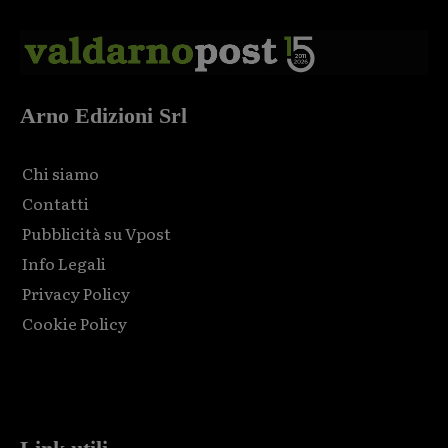
Arno Edizioni Srl
Chi siamo
Contatti
Pubblicità su Vpost
Info Legali
Privacy Policy
Cookie Policy
Html code here! Replace this with any non empty raw html
code and that's it.