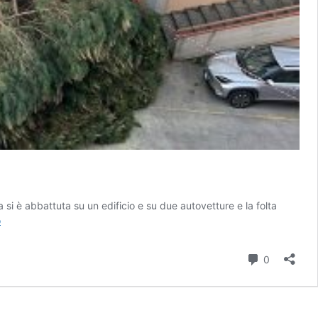
 si è abbattuta su un edificio e su due autovetture e la folta
Montevarchi:
o
cade
un
Commenti
0
pino
e
si
abbatte